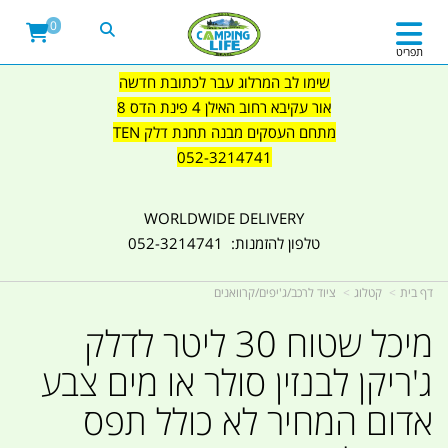
0
תפריט
שימו לב המרלוג עבר לכתובת חדשה
אור עקיבא רחוב האילן 4 פינת הדס 8
מתחם העסקים מבנה תחנת דלק TEN
052-3214741
WORLDWIDE DELIVERY
טלפון להזמנות: 052-3214741
דף בית
קטלוג
ציוד לרכב/ג'יפים/קרוואנים
מיכל שטוח 30 ליטר לדלק
ג'ריקן לבנזין סולר או מים צבע
אדום המחיר לא כולל תפס