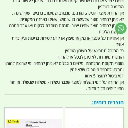
וידא כי צבע או צורה שחשב קיימת ואו זמינה דבר שניתן לעשות טרם
ההזמנה בטלפון
אין החזרת מוצרי הגיינה. מזרנים. מגבות. שמיכות. גרביים. שקי שינה .
לא ניתן להחזיר מוצר שנעשה בו שימוש ושאינו באריזה המקורית
לא ניתן להחזיר מוצר שהינו ייצור והזמנה מיוחדת ללקוח ואו עבר הסבה
לבקשת הלקוח
אין אחריות על פנצר או נזק או פיצוץ או קרע לסירות בריכות וג'ק כרית
אוויר
כל החזרה תתבצע על חשבון המזמין
הזמנות מיוחדות לא ניתן לבטל או להחזיר
מוצרי תקופת המלחמה ומלאים מוגבלים לא ניתן להחזיר ומי שרוצה להזמין
ומתכנן להחזיר מוטב לו שלא יזמין
דמי ביטול למוצר 5 אחוז
אין החזרה על דמי משלוח למוצר שכבר נשלח - משלוח שנשלח והוחזר
החיוב יהיה הלוך וחזור .
מוצרים דומים: