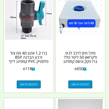
מיכל מים לרכב לגיפ
ברז 1.2 אינצ 40 ממ צול
ולקרוואן 50 ליטר כולל
ורבע הברגה BSP
ברז פקק ונשם קמפינג
פלסטיק PVC קמפינג לייף
לייף
₪
118
₪
650
לפרטים ורכישה
לפרטים ורכישה