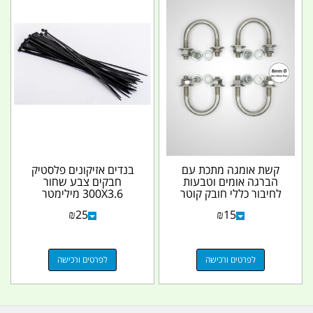
קשת אומגה מתכת עם
בנדים אזיקונים פלסטיק
הברגה אומים וטבעות
חבקים צבע שחור
לחיבור כללי חובק קוטר
300X3.6 מילימטר
35 ממ מקסימום
₪
25
₪
15
קמפינג...
לפרטים ורכישה
לפרטים ורכישה