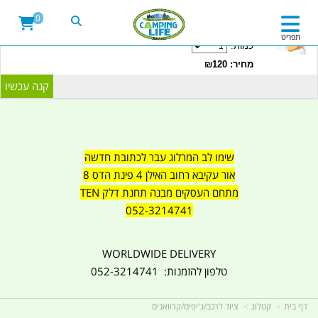
20LITRE WATER CONTAINER WITH TAP
0
CAMPINGLIFE ISRAEL קמפינג לייף
תפריט
כמות:
מחיר: ₪120
שימו לב המרלוג עבר לכתובת חדשה
אור עקיבא רחוב האילן 4 פינת הדס 8
מתחם העסקים מבנה תחנת דלק TEN
052-3214741
WORLDWIDE DELIVERY
טלפון להזמנות: 052-3214741
דף בית
קטלוג
ציוד לרכב/ג'יפים/קרוואנים