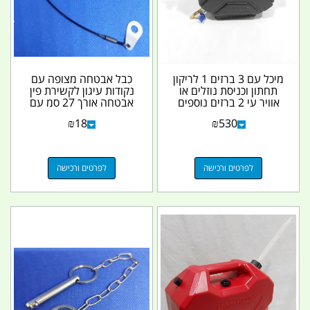
מיכל עם 3 ברזים 1 לריקון
כבל אבטחה מצופה עם
תחתון וכניסת נוזלים או
נקודות עיגון לקשירת פין
אוויר עי 2 ברזים נוספים
אבטחה אורך 27 סמ עם
כולל נשם...
ציפוי PVC שחור...
₪
18
₪
530
לפרטים ורכישה
לפרטים ורכישה