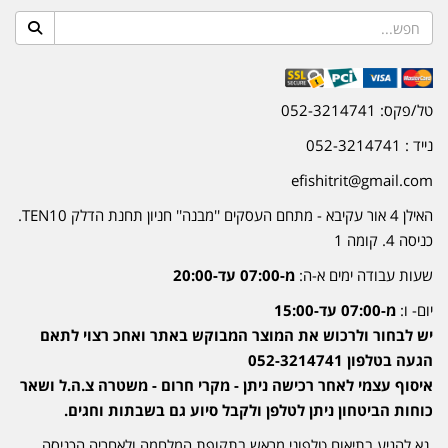
טל/פקס: 052-3214741
נייד : 052-3214741
efishitrit@gmail.com
האילן 4 אור עקיבא - מתחם העסקים ''מבנה'' חניון תחנת הדלק TEN10.
כניסה 4. קומה 1
שעות עבודה ימים א-ה:
מ-07:00 עד-20:00
יום- ו:
מ-07:00 עד-15:00
יש לבחור ולרכוש את המוצר המבוקש באתר ואחכ רצוי לתאם
הגעה בטלפון 052-3214741
איסוף עצמי לאחר רכישה ניתן - מקרי חרום - משטרה צ.ה.ל ושאר
כוחות הביטחון ניתן לטלפן ולקבל סיוע גם בשבתות וחגים.
נא להגיע בתיאום טלפוני מראש בתקופת המלחמה ולאחריה הכניסה