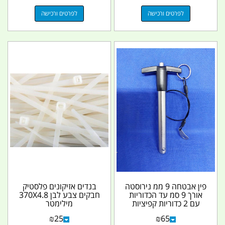
לפרטים ורכישה
לפרטים ורכישה
פין אבטחה 9 ממ נירוסטה
בנדים אזיקונים פלסטיק
אורך 9 סמ עד הכדוריות
חבקים צבע לבן 370X4.8
עם 2 כדוריות קפיציות
מילימטר
לחצן שחרור...
₪
25
₪
65