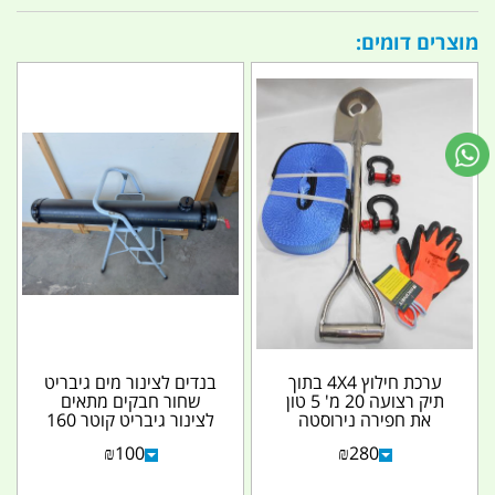
מוצרים דומים:
ערכת חילוץ 4X4 בתוך
בנדים לצינור מים גיבריט
תיק רצועה 20 מ' 5 טון
שחור חבקים מתאים
את חפירה נירוסטה
לצינור גיבריט קוטר 160
שאקלים 8\5 וכפפות
ממ 2 יחידות צבע...
₪
100
₪
280