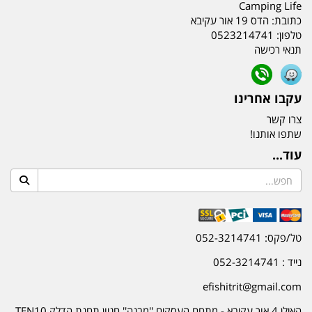
Camping Life
כתובת:
הדס 19 אור עקיבא
טלפון:
0523214741
תנאי רכישה
עקבו אחרינו
צרו קשר
שתפו אותנו!
עוד...
טל/פקס: 052-3214741
נייד : 052-3214741
efishitrit@gmail.com
האילן 4 אור עקיבא - מתחם העסקים ''מבנה'' חניון תחנת הדלק TEN10.