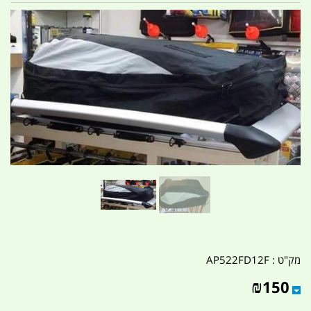
מק"ט :
AP522FD12F
₪
150