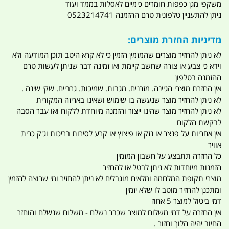
משקפי מגן כפפות חומרים כימיים לאסלות בממד ועוד
ניתן להתעניין טלפונית טרם ההזמנה 0523214741
מדיניות החזרת מוצרים:
לא ניתן להחזיר מוצרים שהמזמין הזמין כי לא קרא היטב תוכן המודעה ולא
וידא כי צבע או צורה שחשב קיימת ואו זמינה דבר שניתן לעשות טרם
ההזמנה בטלפון
אין החזרת מוצרי הגיינה. מזרנים. מגבות. שמיכות. גרביים. שקי שינה .
לא ניתן להחזיר מוצר שנעשה בו שימוש ושאינו באריזה המקורית
לא ניתן להחזיר מוצר שהינו ייצור והזמנה מיוחדת ללקוח ואו עבר הסבה
לבקשת הלקוח
אין אחריות על פנצר או נזק או פיצוץ או קרע לסירות בריכות וג'ק כרית
אוויר
כל החזרה תתבצע על חשבון המזמין
הזמנות מיוחדות לא ניתן לבטל או להחזיר
מוצרי תקופת המלחמה ומלאים מוגבלים לא ניתן להחזיר ומי שרוצה להזמין
ומתכנן להחזיר מוטב לו שלא יזמין
דמי ביטול למוצר 5 אחוז
אין החזרה על דמי משלוח למוצר שכבר נשלח - משלוח שנשלח והוחזר
החיוב יהיה הלוך וחזור .