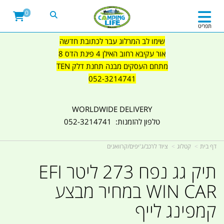
0
תפריט
שימו לב המרלוג עבר לכתובת חדשה
אור עקיבא רחוב האילן 4 פינת הדס 8
מתחם העסקים מבנה תחנת דלק TEN
052-3214741
WORLDWIDE DELIVERY
טלפון להזמנות: 052-3214741
דף בית
קטלוג
ציוד לרכב/ג'יפים/קרוואנים
תיק גג נפח 273 ליטר EFI
WIN CAR במחיר מבצע
קמפינג לייף