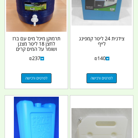
צידנית 24 ליטר קמפינג
תרמוקן מיכל מים עם ברז
לייף
לחצן 18 ליטר מצנן
ושומר על המים קרים
צבע כחול ידית ומכסה...
₪
237
₪
140
לפרטים ורכישה
לפרטים ורכישה