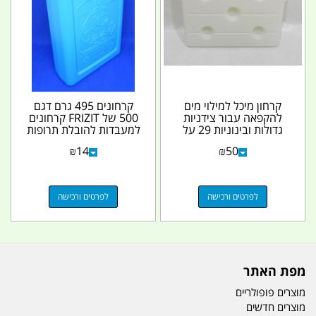
קרחון מיכל למילוי מים
קרחונים 495 גרם דגם
להקפאה עבור צידניות
500 של FRIZIT קרחונים
גדולות ובינוניות 29 על
למעבדות להובלת תרופות
32 סמ עובי 3 סמ...
וציוד מעבדות...
₪
14
₪
50
לפרטים ורכישה
לפרטים ורכישה
מפת האתר
מוצרים פופולריים
מוצרים חדשים