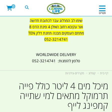
0
תפריט
שימו לב המרלוג עבר לכתובת חדשה
אור עקיבא רחוב האילן 4 פינת הדס 8
מתחם העסקים מבנה תחנת דלק TEN
052-3214741
WORLDWIDE DELIVERY
טלפון להזמנות: 052-3214741
דף בית
קטלוג
מקררים-צידניות
מיכל מים 4 ליטר כולל פייה
תרמוקל מתאים למי שתייה
קמפינג לייף