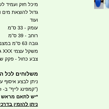
מיכל חזק ועמיד ל
גדול להוצאת מים
ועוד
עומק - 33 ס"מ
רוחב - 39 ס"מ
גובה 63 ס"מ במצב עמידה
משקל עצמי XXX גרם המודעה בעריכה
צבע כחול - פקק ש
משלוחים לכל הארץ 
ניתן לבצע איסוף עצמי- ר
("קמפינג לייף" ב- waze)
*
יש לתאם מראש 
ניתן להזמין בדרכ