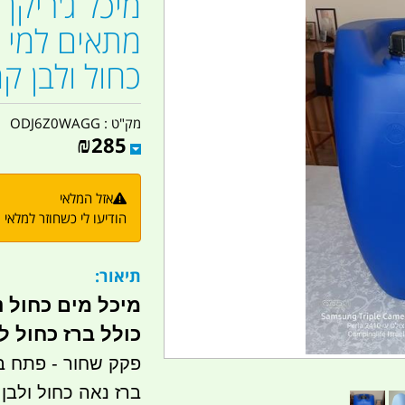
מתאים למי 
כחול ולבן קמ
מק"ט :
ODJ6Z0WAGG
₪
285
אזל המלאי
הודיעו לי כשחוזר למלאי
תיאור:
כולל ברז כחול ל
פקק שחור - פתח בקוטר 4.7 ס"מ מיד
ברז נאה כחול ולבן