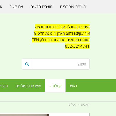
מוצרים פופולריים
מוצרים חדשים
צרו קשר
או
שימו לב המרלוג עבר לכתובת חדשה
אור עקיבא רחוב האילן 4 פינת הדס 8
מתחם העסקים מבנה תחנת דלק TEN
052-3214741
ראשי
קטלוג
מוצרים פופולריים
מוצרי
דף בית
קטלוג