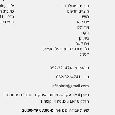
מוצרים פופולריים
ing Life
מוצרים חדשים
כתובת: הדס 19 או
ראשי
טלפון:
41
צרו קשר
תנאי רכי
אודותינו
תקנון
בית וגן
צרו קשר
כלי עבודה למוסך ובעלי מקצוע
קטלוג
טל/פקס: 052-3214741
נייד : 052-3214741
efishitrit@gmail.com
האילן 4 אור עקיבא - מתחם העסקים ''מבנה'' חניון תחנת
הדלק TEN10. כניסה 4. קומה 1
שעות עבודה ימים א-ה:
מ-07:00 עד-20:00