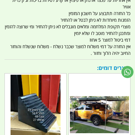
אין אחריות על פנצר או נזק או פיצוץ או קרע לסירות בריכות וג'ק כרית
אוויר
כל החזרה תתבצע על חשבון המזמין
הזמנות מיוחדות לא ניתן לבטל או להחזיר
מוצרי תקופת המלחמה ומלאים מוגבלים לא ניתן להחזיר ומי שרוצה להזמין
ומתכנן להחזיר מוטב לו שלא יזמין
דמי ביטול למוצר 5 אחוז
אין החזרה על דמי משלוח למוצר שכבר נשלח - משלוח שנשלח והוחזר
החיוב יהיה הלוך וחזור .
מוצרים דומים: