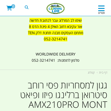
0
תפריט
שימו לב המרלוג עבר לכתובת חדשה
אור עקיבא רחוב האילן 4 פינת הדס 8
מתחם העסקים מבנה תחנת דלק TEN
052-3214741
WORLDWIDE DELIVERY
טלפון להזמנות: 052-3214741
דף בית
קטלוג
גגון למסחריות פסי רוחב
סיטרואן ברלינגו פיזו ופיאט
AMX210PRO MONT