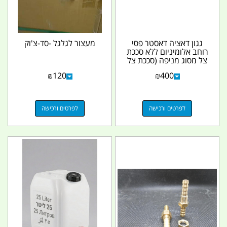
גגון דאציה דאסטר פסי
מעצור לגלגל -סד-צ'וק
רוחב אלומיניום ללא סככת
צל מסוג מניפה (סככת צל
חסר במלאי...
₪
120
₪
400
לפרטים ורכישה
לפרטים ורכישה