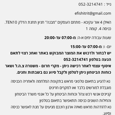
נייד : 052-3214741
efishitrit@gmail.com
האילן 4 אור עקיבא - מתחם העסקים ''מבנה'' חניון תחנת הדלק TEN10.
כניסה 4. קומה 1
שעות עבודה ימים א-ה:
מ-07:00 עד-20:00
יום- ו:
מ-07:00 עד-15:00
יש לבחור ולרכוש את המוצר המבוקש באתר ואחכ רצוי לתאם
הגעה בטלפון 052-3214741
איסוף עצמי לאחר רכישה ניתן - מקרי חרום - משטרה צ.ה.ל ושאר
כוחות הביטחון ניתן לטלפן ולקבל סיוע גם בשבתות וחגים.
נא להגיע בתיאום טלפוני מראש בתקופת המלחמה ולאחריה הכניסה
מוגבלת למורשים בלבד ואו למקרים חריגים
קניינים אנשי רכש צהל וכוחות הביטחון על כל אגפי משרד הביטחון
והחילות השונים כניסה תתאפשר בתיאום בטלפון
נא להזדהות מראש מאיזה ארגון הינכם מגיעים על מנת לאפשר כניסה
וסיוע.