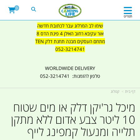
0
תפריט
שימו לב המרלוג עבר לכתובת חדשה
אור עקיבא רחוב האילן 4 פינת הדס 8
מתחם העסקים מבנה תחנת דלק TEN
052-3214741
WORLDWIDE DELIVERY
טלפון להזמנות: 052-3214741
דף בית
קטלוג
מיכל גר'יקן דלק או מים שטוח
10 ליטר צבע אדום ללא מתקן
תלייה ומנעול קמפינג לייף