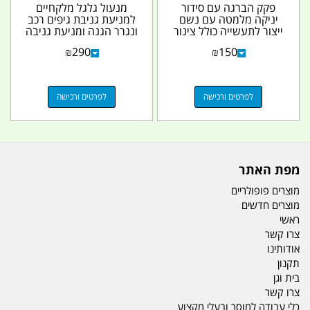
פקק הברגה עם סידור
מנעול גלגל מלקחיים
יניקה מלמטה עם נשם
למניעת גניבת גיפים רכב
ייצור לתעשייה כולל צינור
ונגרר הגנה ומניעת גניבה
פילטר ומשקולת...
צבע אדום...
₪
290
₪
150
לפרטים ורכישה
לפרטים ורכישה
מפת האתר
מוצרים פופולריים
מוצרים חדשים
ראשי
צרו קשר
אודותינו
תקנון
בית וגן
צרו קשר
כלי עבודה למוסך ובעלי מקצוע