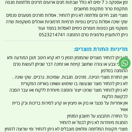
זמן אספקה כ 7 ימים לא כולל שבתות חגים ארועים חריגים מלחמות מגפה
מתקפת טרור מתקפת מחשבים
מוצרי מצב חירום ומלחמה לא ניתן להחזיר. אסלות מזרנים מטענים פנסים
שקי שינה אסלות גרביים גופיות תרמיות חרמוניות אוהלים משקפות שדה
משקפי מגן כפפות חומרים כימיים לאסלות בממד ועוד
ניתן להתעניין טלפונית טרם ההזמנה 0523214741
מדיניות החזרת מוצרים:
לא ניתן להחזיר מוצרים שהמזמין הזמין כי לא קרא היטב תוכן המודעה ולא
וידא כי צבע או צורה שחשב קיימת ואו זמינה דבר שניתן לעשות טרם
ההזמנה בטלפון
אין החזרת מוצרי הגיינה. מזרנים. מגבות. שמיכות. גרביים. שקי שינה .
לא ניתן להחזיר מוצר שנעשה בו שימוש ושאינו באריזה המקורית
לא ניתן להחזיר מוצר שהינו ייצור והזמנה מיוחדת ללקוח ואו עבר הסבה
לבקשת הלקוח
אין אחריות על פנצר או נזק או פיצוץ או קרע לסירות בריכות וג'ק כרית
אוויר
כל החזרה תתבצע על חשבון המזמין
הזמנות מיוחדות לא ניתן לבטל או להחזיר
מוצרי תקופת המלחמה ומלאים מוגבלים לא ניתן להחזיר ומי שרוצה להזמין