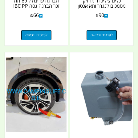
כלים צילינדר מחזיק
הברגה עדינה ל 69 ממ
מסמכים לנגרר ותא אכסון
זכר הברגה גסה IBC PP
לכל מטרה מוגן מים...
קמפינג לייף
₪
66
₪
90
לפרטים ורכישה
לפרטים ורכישה