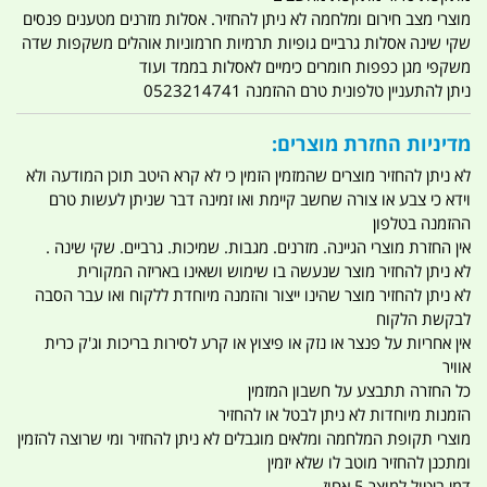
מוצרי מצב חירום ומלחמה לא ניתן להחזיר. אסלות מזרנים מטענים פנסים
שקי שינה אסלות גרביים גופיות תרמיות חרמוניות אוהלים משקפות שדה
משקפי מגן כפפות חומרים כימיים לאסלות בממד ועוד
ניתן להתעניין טלפונית טרם ההזמנה 0523214741
מדיניות החזרת מוצרים:
לא ניתן להחזיר מוצרים שהמזמין הזמין כי לא קרא היטב תוכן המודעה ולא
וידא כי צבע או צורה שחשב קיימת ואו זמינה דבר שניתן לעשות טרם
ההזמנה בטלפון
אין החזרת מוצרי הגיינה. מזרנים. מגבות. שמיכות. גרביים. שקי שינה .
לא ניתן להחזיר מוצר שנעשה בו שימוש ושאינו באריזה המקורית
לא ניתן להחזיר מוצר שהינו ייצור והזמנה מיוחדת ללקוח ואו עבר הסבה
לבקשת הלקוח
אין אחריות על פנצר או נזק או פיצוץ או קרע לסירות בריכות וג'ק כרית
אוויר
כל החזרה תתבצע על חשבון המזמין
הזמנות מיוחדות לא ניתן לבטל או להחזיר
מוצרי תקופת המלחמה ומלאים מוגבלים לא ניתן להחזיר ומי שרוצה להזמין
ומתכנן להחזיר מוטב לו שלא יזמין
דמי ביטול למוצר 5 אחוז