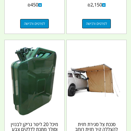
רוחב 73 סמ 2 רגליים...
₪
450
₪
2,150
לפרטים ורכישה
לפרטים ורכישה
סככת צל סגירת חזית
מיכל 20 ליטר גריקן לבנזין
להצללה קיר חזית רוחב
וסולר מתכת לדלקים צבע