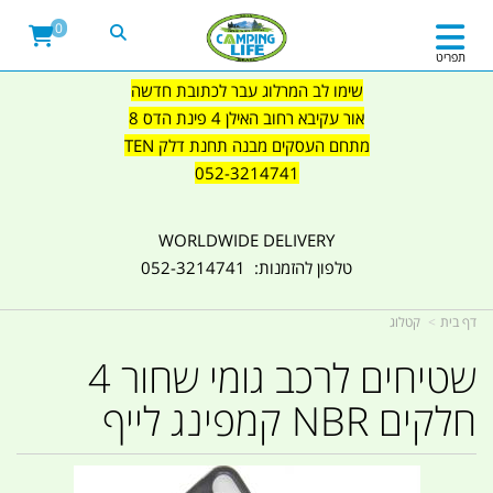
0
תפריט
שימו לב המרלוג עבר לכתובת חדשה
אור עקיבא רחוב האילן 4 פינת הדס 8
מתחם העסקים מבנה תחנת דלק TEN
052-3214741
WORLDWIDE DELIVERY
טלפון להזמנות: 052-3214741
דף בית
קטלוג
שטיחים לרכב גומי שחור 4
חלקים NBR קמפינג לייף