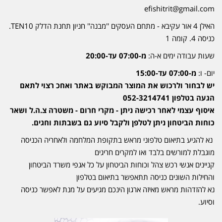
efishitrit@gmail.com
האילן 4 אור עקיבא - מתחם העסקים ''מבנה'' חניון תחנת הדלק TEN10.
כניסה 4. קומה 1
שעות עבודה ימים א-ה:
מ-07:00 עד-20:00
יום- ו:
מ-07:00 עד-15:00
יש לבחור ולרכוש את המוצר המבוקש באתר ואחכ רצוי לתאם
הגעה בטלפון 052-3214741
איסוף עצמי לאחר רכישה ניתן - מקרי חרום - משטרה צ.ה.ל ושאר
כוחות הביטחון ניתן לטלפן ולקבל סיוע גם בשבתות וחגים.
נא להגיע בתיאום טלפוני מראש בתקופת המלחמה ולאחריה הכניסה
מוגבלת למורשים בלבד ואו למקרים חריגים
קניינים אנשי רכש צהל וכוחות הביטחון על כל אגפי משרד הביטחון
והחילות השונים כניסה תתאפשר בתיאום בטלפון
נא להזדהות מראש מאיזה ארגון הינכם מגיעים על מנת לאפשר כניסה
וסיוע.