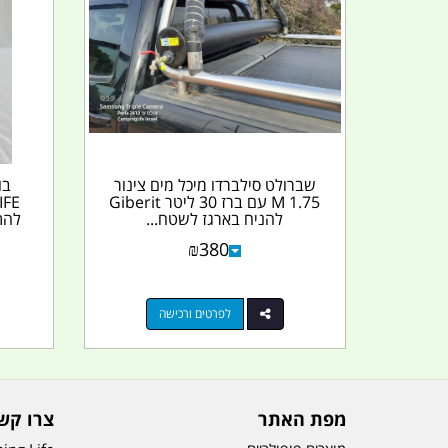
שברולט סילברדו מיכל מים צינור
1.75 M עם ברז 30 ליטר Giberit
IFE
להניח בארגז לשטח...
להת
₪
380
לפרטים ורכישה
מפת האתר
צרו קש