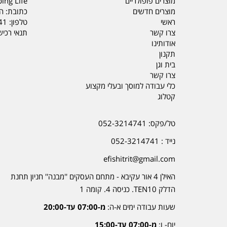
מוצרים פופולריים
ing Life
מוצרים חדשים
כתובת: הדס 19 או
ראשי
טלפון:
41
צרו קשר
תנאי רכי
אודותינו
תקנון
בית וגן
צרו קשר
כלי עבודה למוסך ובעלי מקצוע
קטלוג
טל/פקס: 052-3214741
נייד : 052-3214741
efishitrit@gmail.com
האילן 4 אור עקיבא - מתחם העסקים ''מבנה'' חניון תחנת
הדלק TEN10. כניסה 4. קומה 1
שעות עבודה ימים א-ה:
מ-07:00 עד-20:00
יום- ו:
מ-07:00 עד-15:00