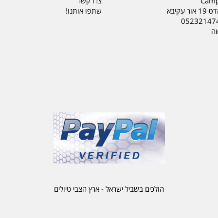
Camp
צרו קשר
ר עקיבא
שתפו אותנו!
05232147
שה
הולכים בשביל ישראל - ארץ הצבי טיולים