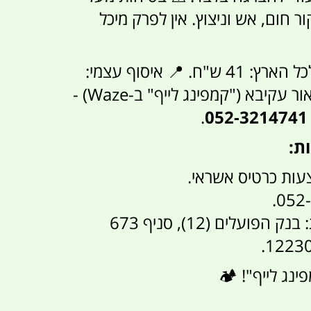
ר חום, אש וניצוץ. אין לפרק מיכל
💰 מחיר משלוח לכל הארץ: 41 ש"ח. 📍 איסוף עצמי:
.
ת:
עות כרטיס אשראי.
בהעברה בנקאית: בנק הפועלים (12), סניף 673
נג לייף"! 🏕️