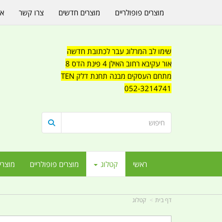
מוצרים פופולריים
מוצרים חדשים
צרו קשר
או
שימו לב המרלוג עבר לכתובת חדשה
אור עקיבא רחוב האילן 4 פינת הדס 8
מתחם העסקים מבנה תחנת דלק TEN
052-3214741
ראשי
קטלוג
מוצרים פופולריים
מוצרי
דף בית
קטלוג