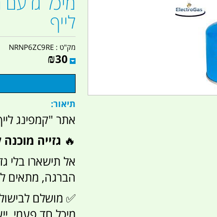
לייף
מק"ט :
NRNP6ZC9RE
₪
30
תיאור:
אתר "קמפינג לייף
🔥
גזייה מוכנה 
הברגה, מתאים לכל
✅ מושלם לבישול 
מיכל חד פעמי, יי