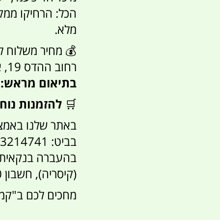
הכל: הרחיקו ממקו
מלא.
רחוב ההדס 19, אור עקיבא ("קמפינג לייף" ב-Waze) -
בתיאום מראש: 052-3214741
🛒
להזמנות נוחו
באתר שלנו באמצ
בביט: 052-3214741.
(קיסריה), חשבון 12230.
מחכים לכם ב"קמפי