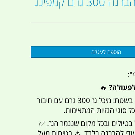
מיכל גז עם הברגה 300 גרם קמפינג
":
לפעולה?
🔥
אל תישארו בלי גז בשטח! מיכל גז 300 גרם עם חיבור
 סוגי הגזיות המתאימות.
בטיולים ובכל מקום שנגמר הגז. ✅
עודי להברגה בלבד. ⚠️ בטיחות מעל