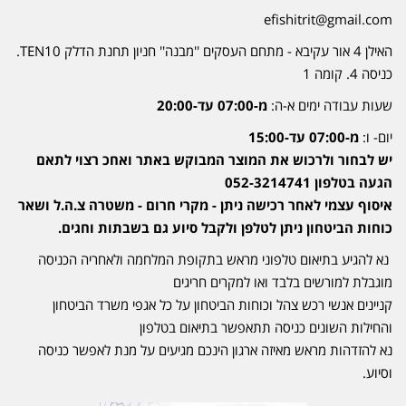
efishitrit@gmail.com
האילן 4 אור עקיבא - מתחם העסקים ''מבנה'' חניון תחנת הדלק TEN10.
כניסה 4. קומה 1
שעות עבודה ימים א-ה:
מ-07:00 עד-20:00
יום- ו:
מ-07:00 עד-15:00
יש לבחור ולרכוש את המוצר המבוקש באתר ואחכ רצוי לתאם
הגעה בטלפון 052-3214741
איסוף עצמי לאחר רכישה ניתן - מקרי חרום - משטרה צ.ה.ל ושאר
כוחות הביטחון ניתן לטלפן ולקבל סיוע גם בשבתות וחגים.
נא להגיע בתיאום טלפוני מראש בתקופת המלחמה ולאחריה הכניסה
מוגבלת למורשים בלבד ואו למקרים חריגים
קניינים אנשי רכש צהל וכוחות הביטחון על כל אגפי משרד הביטחון
והחילות השונים כניסה תתאפשר בתיאום בטלפון
נא להזדהות מראש מאיזה ארגון הינכם מגיעים על מנת לאפשר כניסה
וסיוע.