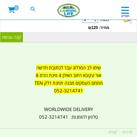
20LITRE WATER CONTAINER WITH TAP
0
CAMPINGLIFE ISRAEL קמפינג לייף
תפריט
כמות:
מחיר: ₪120
שימו לב המרלוג עבר לכתובת חדשה
אור עקיבא רחוב האילן 4 פינת הדס 8
מתחם העסקים מבנה תחנת דלק TEN
052-3214741
WORLDWIDE DELIVERY
טלפון להזמנות: 052-3214741
דף בית
קטלוג