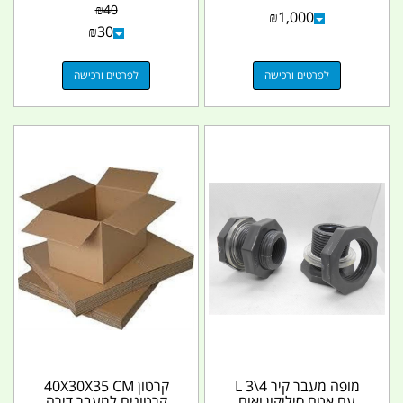
CS0019 ראשים...
VANADIUM קמפינג
₪
40
₪
1,000
לייף
₪
30
לפרטים ורכישה
לפרטים ורכישה
מופה מעבר קיר 4\3 L
קרטון 40X30X35 CM
עם אטם סיליקון ואום
קרטונים למעבר דירה