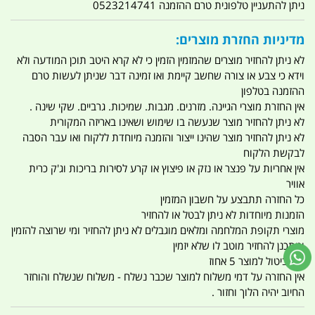
ניתן להתעניין טלפונית טרם ההזמנה 0523214741
מדיניות החזרת מוצרים:
לא ניתן להחזיר מוצרים שהמזמין הזמין כי לא קרא היטב תוכן המודעה ולא
וידא כי צבע או צורה שחשב קיימת ואו זמינה דבר שניתן לעשות טרם
ההזמנה בטלפון
אין החזרת מוצרי הגיינה. מזרנים. מגבות. שמיכות. גרביים. שקי שינה .
לא ניתן להחזיר מוצר שנעשה בו שימוש ושאינו באריזה המקורית
לא ניתן להחזיר מוצר שהינו ייצור והזמנה מיוחדת ללקוח ואו עבר הסבה
לבקשת הלקוח
אין אחריות על פנצר או נזק או פיצוץ או קרע לסירות בריכות וג'ק כרית
אוויר
כל החזרה תתבצע על חשבון המזמין
הזמנות מיוחדות לא ניתן לבטל או להחזיר
מוצרי תקופת המלחמה ומלאים מוגבלים לא ניתן להחזיר ומי שרוצה להזמין
ומתכנן להחזיר מוטב לו שלא יזמין
דמי ביטול למוצר 5 אחוז
אין החזרה על דמי משלוח למוצר שכבר נשלח - משלוח שנשלח והוחזר
החיוב יהיה הלוך וחזור .