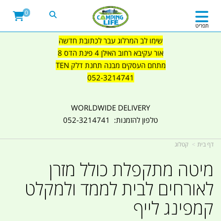
0
תפריט
שימו לב המרלוג עבר לכתובת חדשה
אור עקיבא רחוב האילן 4 פינת הדס 8
מתחם העסקים מבנה תחנת דלק TEN
052-3214741
WORLDWIDE DELIVERY
טלפון להזמנות: 052-3214741
דף בית
קטלוג
מיטה מתקפלת כולל מזרן
לאורחים לבית לממד ולמקלט
קמפינג לייף