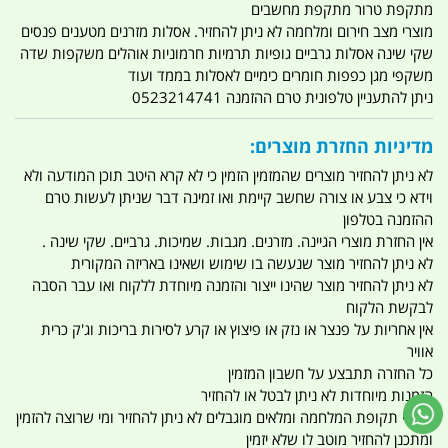
מתקפת טרור מתקפת מחשבים
מוצרי מצב חירום ומלחמה לא ניתן להחזיר. אסלות מזרנים מטענים פנסים
שקי שינה אסלות גרביים גופיות תרמיות חרמוניות אוהלים משקפות שדה
משקפי מגן כפפות חומרים כימיים לאסלות בממד ועוד
ניתן להתעניין טלפונית טרם ההזמנה 0523214741
מדיניות החזרת מוצרים:
לא ניתן להחזיר מוצרים שהמזמין הזמין כי לא קרא היטב תוכן המודעה ולא
וידא כי צבע או צורה שחשב קיימת ואו זמינה דבר שניתן לעשות טרם
ההזמנה בטלפון
אין החזרת מוצרי הגיינה. מזרנים. מגבות. שמיכות. גרביים. שקי שינה .
לא ניתן להחזיר מוצר שנעשה בו שימוש ושאינו באריזה המקורית
לא ניתן להחזיר מוצר שהינו ייצור והזמנה מיוחדת ללקוח ואו עבר הסבה
לבקשת הלקוח
אין אחריות על פנצר או נזק או פיצוץ או קרע לסירות בריכות וג'ק כרית
אוויר
כל החזרה תתבצע על חשבון המזמין
הזמנות מיוחדות לא ניתן לבטל או להחזיר
מוצרי תקופת המלחמה ומלאים מוגבלים לא ניתן להחזיר ומי שרוצה להזמין
ומתכנן להחזיר מוטב לו שלא יזמין