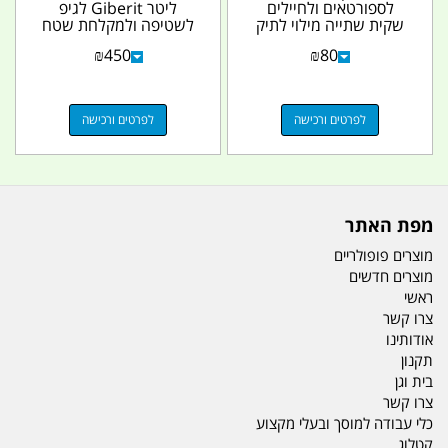
לספורטאים ולחיילים
ליטר Giberit לגיפ
שקית שתייה מילוי לתיק
לשטיפה ולמקלחת שטח
מערכת שתיה כולל
1.2 מטר כולל 2...
₪
450
₪
80
צינורית...
לפרטים ורכישה
לפרטים ורכישה
מפת האתר
מוצרים פופולריים
מוצרים חדשים
ראשי
צרו קשר
אודותינו
תקנון
בית וגן
צרו קשר
כלי עבודה למוסך ובעלי מקצוע
קטלוג