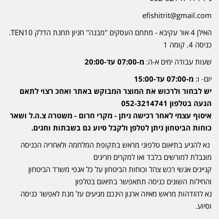
efishitrit@gmail.com
האילן 4 אור עקיבא - מתחם העסקים ''מבנה'' חניון תחנת הדלק TEN10.
כניסה 4. קומה 1
שעות עבודה ימים א-ה:
מ-07:00 עד-20:00
יום- ו:
מ-07:00 עד-15:00
יש לבחור ולרכוש את המוצר המבוקש באתר ואחכ רצוי לתאם
הגעה בטלפון 052-3214741
איסוף עצמי לאחר רכישה ניתן - מקרי חרום - משטרה צ.ה.ל ושאר
כוחות הביטחון ניתן לטלפן ולקבל סיוע גם בשבתות וחגים.
נא להגיע בתיאום טלפוני מראש בתקופת המלחמה ולאחריה הכניסה
מוגבלת למורשים בלבד ואו למקרים חריגים
קניינים אנשי רכש צהל וכוחות הביטחון על כל אגפי משרד הביטחון
והחילות השונים כניסה תתאפשר בתיאום בטלפון
נא להזדהות מראש מאיזה ארגון הינכם מגיעים על מנת לאפשר כניסה
וסיוע.