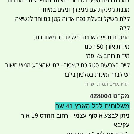
למגבת רמת ספיגה גבוהה במיוחד ומתייבשת במהירות
מגבת מפנקת עם מגע רך ונעים במיוחד
קלת משקל ובעלת נפח אריזה קטן במיוחד לנשיאה
קלה
המגבת מגיעה ארוזה בשקית בד מאוווררת.
מידות אורך 150 סמ'
מידות רוחב 75 סמ'
קיים בצבעים סגול.כחול.אפור - למי שהצבע ממש חשוב
יש לברר זמינות בטלפון בלבד
תהיו נקיים תמיד...שווה
מק''ט 428004
משלוחים לכל הארץ 41 שח
ניתן לבצע איסוף עצמי - רחוב ההדס 19 אור
עקיבא