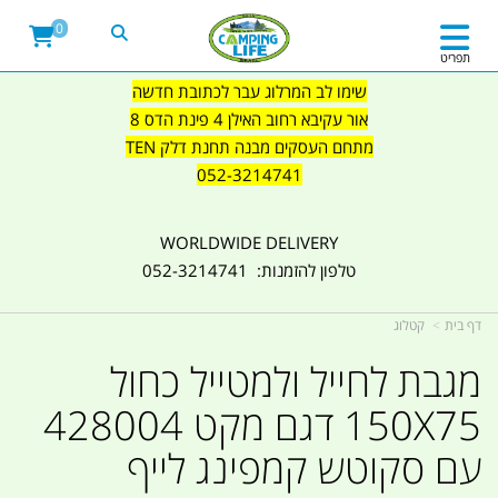
0
תפריט
שימו לב המרלוג עבר לכתובת חדשה
אור עקיבא רחוב האילן 4 פינת הדס 8
מתחם העסקים מבנה תחנת דלק TEN
052-3214741
WORLDWIDE DELIVERY
טלפון להזמנות: 052-3214741
דף בית
קטלוג
מגבת לחייל ולמטייל כחול
150X75 דגם מקט 428004
עם סקוטש קמפינג לייף