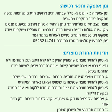
זמן אספקה ותנאי רכישה:
זמן אספקה כ 7 ימים לא כולל שבתות חגים ארועים חריגים מלחמות מגפה
מתקפת טרור מתקפת מחשבים
מוצרי מצב חירום ומלחמה לא ניתן להחזיר. אסלות מזרנים מטענים פנסים
שקי שינה אסלות גרביים גופיות תרמיות חרמוניות אוהלים משקפות שדה
משקפי מגן כפפות חומרים כימיים לאסלות בממד ועוד
ניתן להתעניין טלפונית טרם ההזמנה 0523214741
מדיניות החזרת מוצרים:
לא ניתן להחזיר מוצרים שהמזמין הזמין כי לא קרא היטב תוכן המודעה ולא
וידא כי צבע או צורה שחשב קיימת ואו זמינה דבר שניתן לעשות טרם
ההזמנה בטלפון
אין החזרת מוצרי הגיינה. מזרנים. מגבות. שמיכות. גרביים. שקי שינה .
לא ניתן להחזיר מוצר שנעשה בו שימוש ושאינו באריזה המקורית
לא ניתן להחזיר מוצר שהינו ייצור והזמנה מיוחדת ללקוח ואו עבר הסבה
לבקשת הלקוח
אין אחריות על פנצר או נזק או פיצוץ או קרע לסירות בריכות וג'ק כרית
אוויר
כל החזרה תתבצע על חשבון המזמין