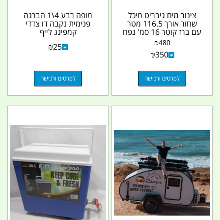
צינור מים גיבריט מיכל
מופה רבע 4\1 הברגה
שחור אורך 116.5 מטר
פנימית נקבה דו צדדי
עם ברז קוטר 16 סמ' נפח
קמפינג לייף
20 L גיבריט...
₪
480
₪
25
₪
350
לפרטים ורכישה
לפרטים ורכישה