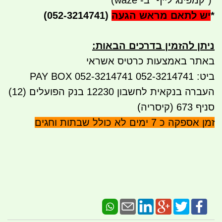
")
קמפינג לייף" ב- waze)
*
יש לתאם מראש הגעה
(052-3214741)
ניתן להזמין בדרכים הבאות
:
באתר באמצעות כרטיס אשראי
ביט: 052-3214741 PAY BOX 052-3214741
העברה בנקאית לחשבון 12230 בנק הפועלים (12)
סניף 673 (קיסריה)
זמן אספקה כ 7 ימים לא כולל שבתות וחגים