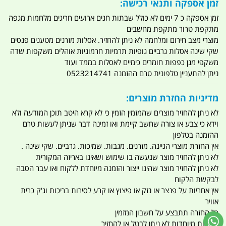
זמן אספקה ותנאי רכישה:
זמן אספקה כ 7 ימים לא כולל שבתות חגים ארועים חריגים מלחמות מגפה
מתקפת טרור מתקפת מחשבים
מוצרי מצב חירום ומלחמה לא ניתן להחזיר. אסלות מזרנים מטענים פנסים
שקי שינה אסלות גרביים גופיות תרמיות חרמוניות אוהלים משקפות שדה
משקפי מגן כפפות חומרים כימיים לאסלות בממד ועוד
ניתן להתעניין טלפונית טרם ההזמנה 0523214741
מדיניות החזרת מוצרים:
לא ניתן להחזיר מוצרים שהמזמין הזמין כי לא קרא היטב תוכן המודעה ולא
וידא כי צבע או צורה שחשב קיימת ואו זמינה דבר שניתן לעשות טרם
ההזמנה בטלפון
אין החזרת מוצרי הגיינה. מזרנים. מגבות. שמיכות. גרביים. שקי שינה .
לא ניתן להחזיר מוצר שנעשה בו שימוש ושאינו באריזה המקורית
לא ניתן להחזיר מוצר שהינו ייצור והזמנה מיוחדת ללקוח ואו עבר הסבה
לבקשת הלקוח
אין אחריות על פנצר או נזק או פיצוץ או קרע לסירות בריכות וג'ק כרית
אוויר
כל החזרה תתבצע על חשבון המזמין
הזמנות מיוחדות לא ניתן לבטל או להחזיר