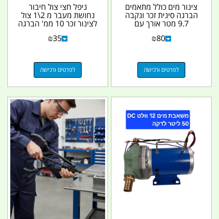
צינור מים כולל מתאמים
ניפל חצי צול חיבור
הברגה סינית זכר ונקבה
נחושת מעבר מ 2\1 צול
9.7 מטר אורך עם
לצינור זכר 10 ממ' הברגה
מחברים קמפינג לייף
ישרה
₪
35
₪
80
לפרטים ורכישה
לפרטים ורכישה