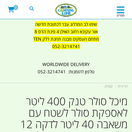
0
תפריט
שימו לב המרלוג עבר לכתובת חדשה
אור עקיבא רחוב האילן 4 פינת הדס 8
מתחם העסקים מבנה תחנת דלק TEN
052-3214741
WORLDWIDE DELIVERY
טלפון להזמנות: 052-3214741
דף בית
קטלוג
מיכל סולר טנק 400 ליטר
לאספקת סולר לשטח עם
משאבה 40 ליטר לדקה 12