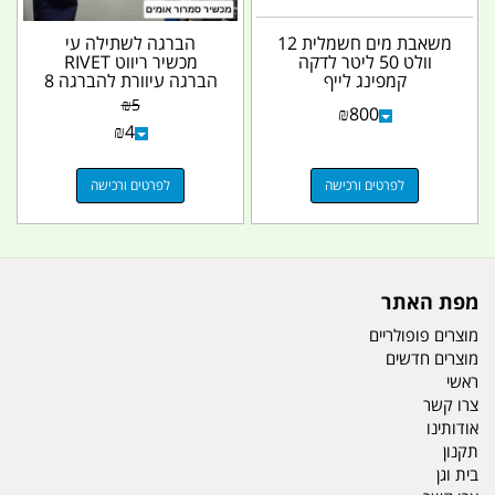
משאבת מים חשמלית 12
הברגה לשתילה עי
וולט 50 ליטר לדקה
מכשיר ריווט RIVET
קמפינג לייף
הברגה עיוורת להברגה 8
M המחיר ליחידה אחת...
₪
5
₪
800
₪
4
לפרטים ורכישה
לפרטים ורכישה
מפת האתר
מוצרים פופולריים
מוצרים חדשים
ראשי
צרו קשר
אודותינו
תקנון
בית וגן