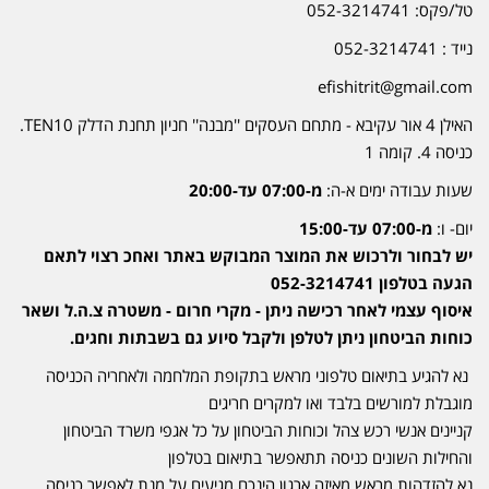
טל/פקס: 052-3214741
נייד : 052-3214741
efishitrit@gmail.com
האילן 4 אור עקיבא - מתחם העסקים ''מבנה'' חניון תחנת הדלק TEN10.
כניסה 4. קומה 1
שעות עבודה ימים א-ה:
מ-07:00 עד-20:00
יום- ו:
מ-07:00 עד-15:00
יש לבחור ולרכוש את המוצר המבוקש באתר ואחכ רצוי לתאם
הגעה בטלפון 052-3214741
איסוף עצמי לאחר רכישה ניתן - מקרי חרום - משטרה צ.ה.ל ושאר
כוחות הביטחון ניתן לטלפן ולקבל סיוע גם בשבתות וחגים.
נא להגיע בתיאום טלפוני מראש בתקופת המלחמה ולאחריה הכניסה
מוגבלת למורשים בלבד ואו למקרים חריגים
קניינים אנשי רכש צהל וכוחות הביטחון על כל אגפי משרד הביטחון
והחילות השונים כניסה תתאפשר בתיאום בטלפון
נא להזדהות מראש מאיזה ארגון הינכם מגיעים על מנת לאפשר כניסה