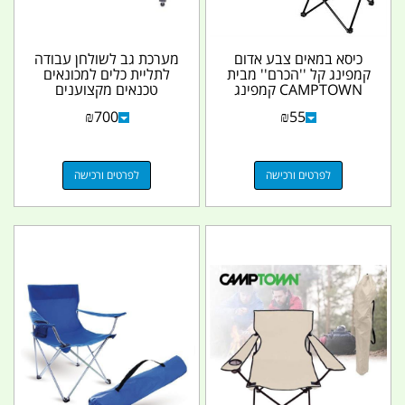
כיסא במאים צבע אדום
מערכת גב לשולחן עבודה
קמפינג קל ''הכרם'' מבית
לתליית כלים למכונאים
CAMPTOWN קמפינג
טכנאים מקצוענים
לייף
וחובבים לא כולל שולחן...
₪
700
₪
55
לפרטים ורכישה
לפרטים ורכישה