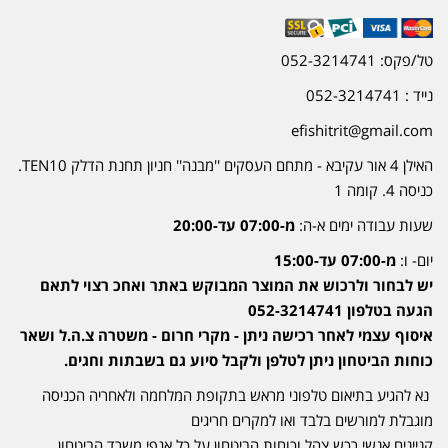
טל/פקס: 052-3214741
נייד : 052-3214741
efishitrit@gmail.com
האילן 4 אור עקיבא - מתחם העסקים ''מבנה'' חניון תחנת הדלק TEN10.
כניסה 4. קומה 1
שעות עבודה ימים א-ה:
מ-07:00 עד-20:00
יום- ו:
מ-07:00 עד-15:00
יש לבחור ולרכוש את המוצר המבוקש באתר ואחכ רצוי לתאם
הגעה בטלפון 052-3214741
איסוף עצמי לאחר רכישה ניתן - מקרי חרום - משטרה צ.ה.ל ושאר
כוחות הביטחון ניתן לטלפן ולקבל סיוע גם בשבתות וחגים.
נא להגיע בתיאום טלפוני מראש בתקופת המלחמה ולאחריה הכניסה
מוגבלת למורשים בלבד ואו למקרים חריגים
קניינים אנשי רכש צהל וכוחות הביטחון על כל אגפי משרד הביטחון