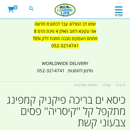
0
תפריט
שימו לב המרלוג עבר לכתובת חדשה
אור עקיבא רחוב האילן 4 פינת הדס 8
מתחם העסקים מבנה תחנת דלק TEN
052-3214741
WORLDWIDE DELIVERY
טלפון להזמנות: 052-3214741
דף בית
קטלוג
כיסאות ושולחנות
כיסא ים בריכה פיקניק קמפינג
מתקפל קל ''קיסריה'' פסים
צבעוני קשת