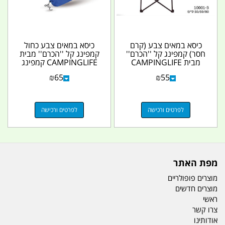
כיסא במאים צבע (קרם
כיסא במאים צבע כחול
חסר) קמפינג קל ''הכרם''
קמפינג קל ''הכרם'' מבית
מבית CAMPINGLIFE
CAMPINGLIFE קמפינג
לייף
₪
65
₪
55
לפרטים ורכישה
לפרטים ורכישה
מפת האתר
מוצרים פופולריים
מוצרים חדשים
ראשי
צרו קשר
אודותינו