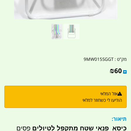
מק"ט :
9MW015SGGT
₪
60
אזל המלאי
הודיעו לי כשחוזר למלאי
תיאור:
כיסא פנאי שטח מתקפל לטיולים
פסים