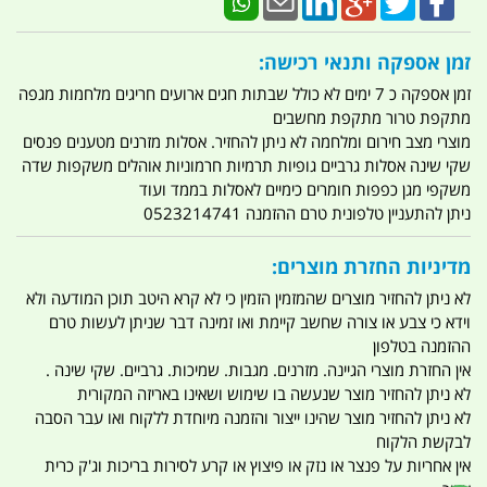
זמן אספקה ותנאי רכישה:
זמן אספקה כ 7 ימים לא כולל שבתות חגים ארועים חריגים מלחמות מגפה
מתקפת טרור מתקפת מחשבים
מוצרי מצב חירום ומלחמה לא ניתן להחזיר. אסלות מזרנים מטענים פנסים
שקי שינה אסלות גרביים גופיות תרמיות חרמוניות אוהלים משקפות שדה
משקפי מגן כפפות חומרים כימיים לאסלות בממד ועוד
ניתן להתעניין טלפונית טרם ההזמנה 0523214741
מדיניות החזרת מוצרים:
לא ניתן להחזיר מוצרים שהמזמין הזמין כי לא קרא היטב תוכן המודעה ולא
וידא כי צבע או צורה שחשב קיימת ואו זמינה דבר שניתן לעשות טרם
ההזמנה בטלפון
אין החזרת מוצרי הגיינה. מזרנים. מגבות. שמיכות. גרביים. שקי שינה .
לא ניתן להחזיר מוצר שנעשה בו שימוש ושאינו באריזה המקורית
לא ניתן להחזיר מוצר שהינו ייצור והזמנה מיוחדת ללקוח ואו עבר הסבה
לבקשת הלקוח
אין אחריות על פנצר או נזק או פיצוץ או קרע לסירות בריכות וג'ק כרית