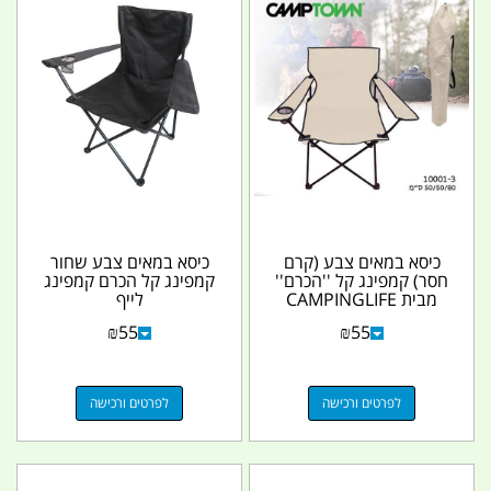
כיסא במאים צבע (קרם
כיסא במאים צבע שחור
חסר) קמפינג קל ''הכרם''
קמפינג קל הכרם קמפינג
מבית CAMPINGLIFE
לייף
₪
55
₪
55
לפרטים ורכישה
לפרטים ורכישה