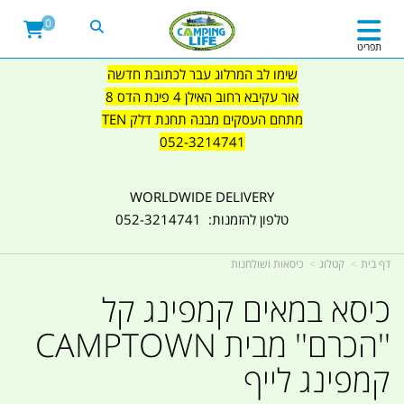
0
תפריט
שימו לב המרלוג עבר לכתובת חדשה
אור עקיבא רחוב האילן 4 פינת הדס 8
מתחם העסקים מבנה תחנת דלק TEN
052-3214741
WORLDWIDE DELIVERY
טלפון להזמנות: 052-3214741
דף בית
קטלוג
כיסאות ושולחנות
כיסא במאים קמפינג קל
''הכרם'' מבית CAMPTOWN
קמפינג לייף