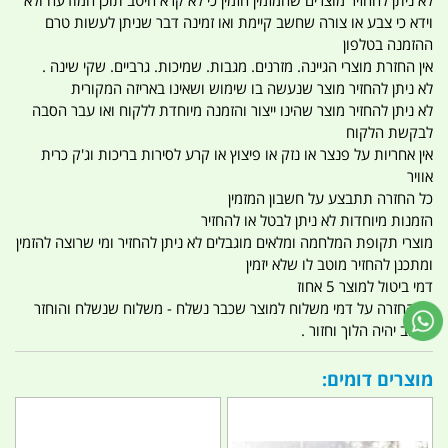
לא ניתן להחזיר מוצרים שהמזמין הזמין כי לא קרא היטב תוכן המודעה ולא
וידא כי צבע או צורה שחשב קיימת ואו זמינה דבר שניתן לעשות טרם
ההזמנה בטלפון
אין החזרת מוצרי הגיינה. מזרנים. מגבות. שמיכות. גרביים. שקי שינה .
לא ניתן להחזיר מוצר שנעשה בו שימוש ושאינו באריזה המקורית
לא ניתן להחזיר מוצר שהינו ייצור והזמנה מיוחדת ללקוח ואו עבר הסבה
לבקשת הלקוח
אין אחריות על פנצר או נזק או פיצוץ או קרע לסירות בריכות וג'ק כרית
אוויר
כל החזרה תתבצע על חשבון המזמין
הזמנות מיוחדות לא ניתן לבטל או להחזיר
מוצרי תקופת המלחמה ומלאים מוגבלים לא ניתן להחזיר ומי שרוצה להזמין
ומתכנן להחזיר מוטב לו שלא יזמין
דמי ביטול למוצר 5 אחוז
אין החזרה על דמי משלוח למוצר שכבר נשלח - משלוח שנשלח והוחזר
החיוב יהיה הלוך וחזור .
מוצרים דומים: