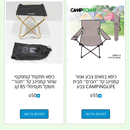
כיסא במאים צבע אפור
כיסא מתקפל קומפקטי
קמפינג קל ''הכרם'' מבית
שחור קמפינג קל ''חגור''
CAMPINGLIFE צבע
משקל מקסימלי 85 קג
אפור חסר נא לבחור...
קמפינג לייף
₪
50
₪
55
לפרטים ורכישה
לפרטים ורכישה