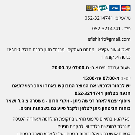
טל/פקס: 052-3214741
נייד : 052-3214741
efishitrit@gmail.com
האילן 4 אור עקיבא - מתחם העסקים ''מבנה'' חניון תחנת הדלק TEN10.
כניסה 4. קומה 1
שעות עבודה ימים א-ה:
מ-07:00 עד-20:00
יום- ו:
מ-07:00 עד-15:00
יש לבחור ולרכוש את המוצר המבוקש באתר ואחכ רצוי לתאם
הגעה בטלפון 052-3214741
איסוף עצמי לאחר רכישה ניתן - מקרי חרום - משטרה צ.ה.ל ושאר
כוחות הביטחון ניתן לטלפן ולקבל סיוע גם בשבתות וחגים.
נא להגיע בתיאום טלפוני מראש בתקופת המלחמה ולאחריה הכניסה
מוגבלת למורשים בלבד ואו למקרים חריגים
קניינים אנשי רכש צהל וכוחות הביטחון על כל אגפי משרד הביטחון