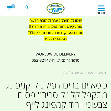
0
תפריט
שימו לב המרלוג עבר לכתובת חדשה
אור עקיבא רחוב האילן 4 פינת הדס 8
מתחם העסקים מבנה תחנת דלק TEN
052-3214741
WORLDWIDE DELIVERY
טלפון להזמנות: 052-3214741
דף בית
קטלוג
כיסאות ושולחנות
כיסא ים בריכה פיקניק קמפינג
מתקפל קל ''קיסריה'' פסים
צבעוני וורוד קמפינג לייף