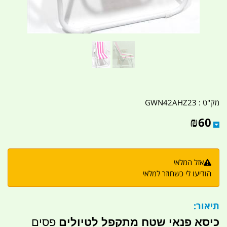
מק"ט :
GWN42AHZ23
₪
60
אזל המלאי
הודיעו לי כשחוזר למלאי
תיאור:
כיסא פנאי שטח מתקפל לטיולים
פסים