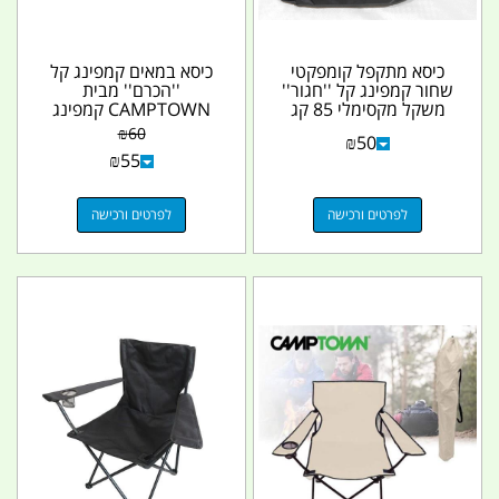
כיסא מתקפל קומפקטי
כיסא במאים קמפינג קל
שחור קמפינג קל ''חגור''
''הכרם'' מבית
משקל מקסימלי 85 קג
CAMPTOWN קמפינג
קמפינג לייף
לייף
₪
60
₪
50
₪
55
לפרטים ורכישה
לפרטים ורכישה