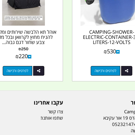
CAMPING-SHOWER-
אוהל תא הלבשה שירותים ומ
ELECTRIC-CONTAINER-3
להניח מחוץ לקרוואן ובכל מק
LITERS-12-VOLTS
צבע שחור דגם גבוה...
₪
250
₪
530
₪
220
לפרטים ורכישה
לפרטים ורכישה
ר
עקבו אחרינו
Camp
צרו קשר
ר עקיבא
שתפו אותנו!
05232147
שה