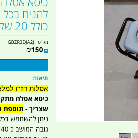
כיסא אסלה 
להניח בכל 
כולל 20 שקיות קמפינג לייף
מק"ט :
GBZR3DJA2J
₪
150
תיאור:
אסלות חזרו למלאי בב
כיסא אסלה מתקפ
שצריך -
תוספת חינם 0
ניתן להשתמש בכל 
גובה המושב כ 40 סמ.