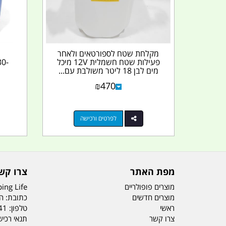
מקלחת שטח לספורטאים ולאחר
פעילות שטח חשמלית 12V מיכל
0-
מים לבן 18 ליטר משולבת עם...
₪
470
לפרטים ורכישה
מפת האתר
צרו קש
מוצרים פופולריים
ing Life
מוצרים חדשים
כתובת: הדס 19 או
ראשי
טלפון:
41
צרו קשר
תנאי רכי