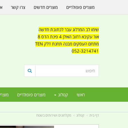
מוצרים פופולריים
מוצרים חדשים
צרו קשר
או
שימו לב המרלוג עבר לכתובת חדשה
אור עקיבא רחוב האילן 4 פינת הדס 8
מתחם העסקים מבנה תחנת דלק TEN
052-3214741
ראשי
קטלוג
מוצרים פופולריים
מוצרי
דף בית
קטלוג
מקלחונים ושירותים בשטח