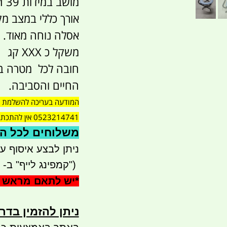
מושב במידות 39 CM אורך \ רוחב 34
אורך כללי במצב מקופל 
אסלה נוחה מאוד.
משקל כ XXX קג
חובה לכל מטרה בית
החיים והסביבה.
המודעה בעריכה להשלמת נת
0523214741 אין להתכתבת על כך בשום צורה בבקשה
משלוחים לכל הארץ 
ניתן לבצע איסוף עצמי - 
")
קמפינג לייף" ב-
*
יש לתאם מראש 
ניתן להזמין בדרכ