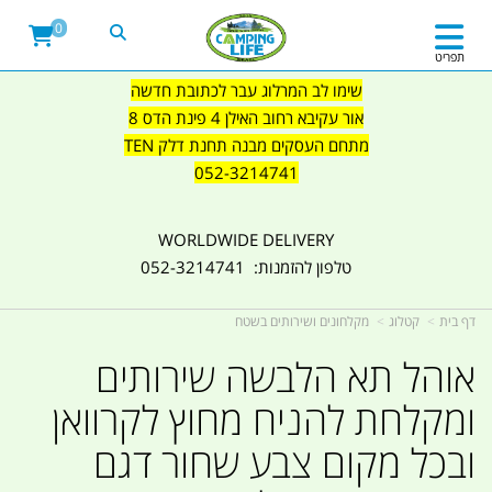
0
תפריט
שימו לב המרלוג עבר לכתובת חדשה
אור עקיבא רחוב האילן 4 פינת הדס 8
מתחם העסקים מבנה תחנת דלק TEN
052-3214741
WORLDWIDE DELIVERY
טלפון להזמנות: 052-3214741
דף בית
קטלוג
מקלחונים ושירותים בשטח
אוהל תא הלבשה שירותים
ומקלחת להניח מחוץ לקרוואן
ובכל מקום צבע שחור דגם