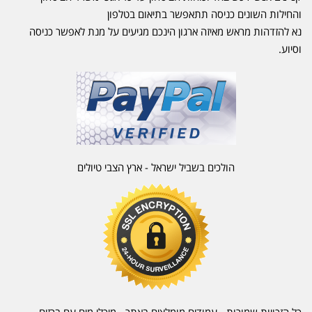
והחילות השונים כניסה תתאפשר בתיאום בטלפון
נא להזדהות מראש מאיזה ארגון הינכם מגיעים על מנת לאפשר כניסה
וסיוע.
הולכים בשביל ישראל - ארץ הצבי טיולים
כל הזכויות שמורות - עמודים מומלצים באתר - מיכלי מים עם ברזים