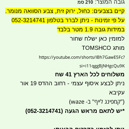
גובה המוצר:
210 סמ
קיים בצבעים: כחול, ירוק זית, צבע הסוואה מנומר.
על פי זמינות - ניתן לברר בטלפון 052-3214741
במידות גובה 1.9 מטר בלבד
למזמין כאן ישלח שחור
מותג TOMSHCO
https://youtube.com/shorts/IBh7GawE5Fc?
si=i11qggBjNHgcQu9K
משלוחים לכל הארץ 41 שח
ניתן לבצע איסוף עצמי - רחוב ההדס 19 אור
עקיבא
"קמפינג לייף" ב- waze)
(
*
יש לתאם מראש הגעה
(052-3214741)