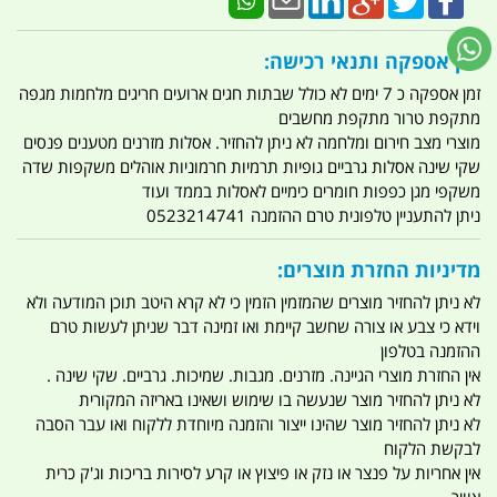
זמן אספקה ותנאי רכישה:
זמן אספקה כ 7 ימים לא כולל שבתות חגים ארועים חריגים מלחמות מגפה
מתקפת טרור מתקפת מחשבים
מוצרי מצב חירום ומלחמה לא ניתן להחזיר. אסלות מזרנים מטענים פנסים
שקי שינה אסלות גרביים גופיות תרמיות חרמוניות אוהלים משקפות שדה
משקפי מגן כפפות חומרים כימיים לאסלות בממד ועוד
ניתן להתעניין טלפונית טרם ההזמנה 0523214741
מדיניות החזרת מוצרים:
לא ניתן להחזיר מוצרים שהמזמין הזמין כי לא קרא היטב תוכן המודעה ולא
וידא כי צבע או צורה שחשב קיימת ואו זמינה דבר שניתן לעשות טרם
ההזמנה בטלפון
אין החזרת מוצרי הגיינה. מזרנים. מגבות. שמיכות. גרביים. שקי שינה .
לא ניתן להחזיר מוצר שנעשה בו שימוש ושאינו באריזה המקורית
לא ניתן להחזיר מוצר שהינו ייצור והזמנה מיוחדת ללקוח ואו עבר הסבה
לבקשת הלקוח
אין אחריות על פנצר או נזק או פיצוץ או קרע לסירות בריכות וג'ק כרית
אוויר