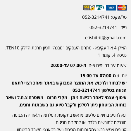
טל/פקס: 052-3214741
נייד : 052-3214741
efishitrit@gmail.com
האילן 4 אור עקיבא - מתחם העסקים ''מבנה'' חניון תחנת הדלק TEN10.
כניסה 4. קומה 1
שעות עבודה ימים א-ה:
מ-07:00 עד-20:00
יום- ו:
מ-07:00 עד-15:00
יש לבחור ולרכוש את המוצר המבוקש באתר ואחכ רצוי לתאם
הגעה בטלפון 052-3214741
איסוף עצמי לאחר רכישה ניתן - מקרי חרום - משטרה צ.ה.ל ושאר
כוחות הביטחון ניתן לטלפן ולקבל סיוע גם בשבתות וחגים.
נא להגיע בתיאום טלפוני מראש בתקופת המלחמה ולאחריה הכניסה
מוגבלת למורשים בלבד ואו למקרים חריגים
קניינים אנשי רכש צהל וכוחות הביטחון על כל אגפי משרד הביטחון