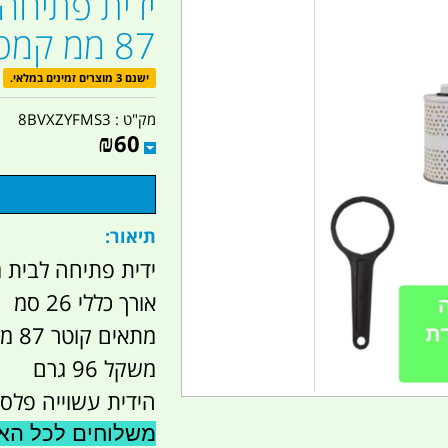
ידית פתיחה 
87 ממ קמפינג לייף
ישנם 3 מוצרים זמינים במלאי.
מק"ט :
8BVXZYFMS3
₪
60
תיאור:
ידית פתיחה לבית מסנן ייעוד
אורך כללי 26 סמ
מתאים קוטר 87 ממ.
משקל 96 גרם
הידית עשוייה פלסטי
משלוחים לכל הארץ 41