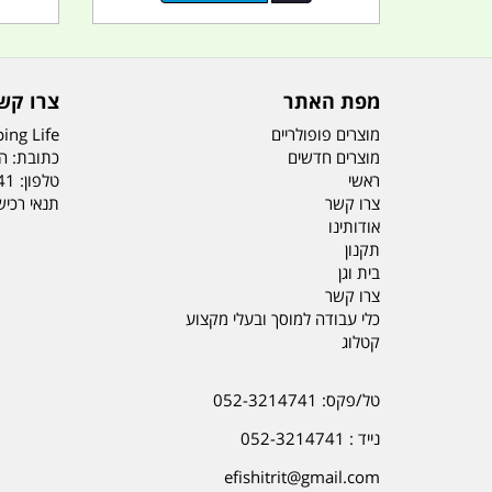
מפת האתר
צרו קש
מוצרים פופולריים
ing Life
מוצרים חדשים
כתובת: הדס 19 או
ראשי
טלפון:
41
צרו קשר
תנאי רכי
אודותינו
תקנון
בית וגן
צרו קשר
כלי עבודה למוסך ובעלי מקצוע
קטלוג
טל/פקס: 052-3214741
נייד : 052-3214741
efishitrit@gmail.com