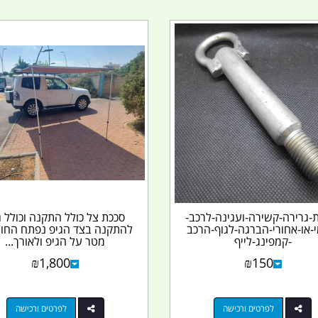
גרירה-קשירה-ועגינה-לרכב-
סככת צל כולל התקנה וכולל גג
-או-אחורי-הברגה-לגוף-הרכב
-קמפינג-לייף
מטר על הגיפ ולאורך...
₪
1,800
₪
150
לפרטים ורכישה
לפרטים ורכישה