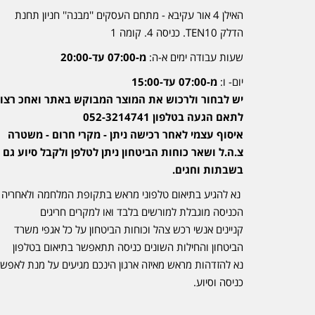
האילן 4 אור עקיבא - מתחם העסקים ''מבנה'' חניון תחנת
הדלק TEN10. כניסה 4. קומה 1
שעות עבודה ימים א-ה:
מ-07:00 עד-20:00
יום- ו:
מ-07:00 עד-15:00
יש לבחור ולרכוש את המוצר המבוקש באתר ואחכ רצוי
לתאם הגעה בטלפון 052-3214741
איסוף עצמי לאחר רכישה ניתן - מקרי חרום - משטרה
צ.ה.ל ושאר כוחות הביטחון ניתן לטלפן ולקבל סיוע גם
בשבתות וחגים.
נא להגיע בתיאום טלפוני מראש בתקופת המלחמה ולאחריה
הכניסה מוגבלת למורשים בלבד ואו למקרים חריגים
קניינים אנשי רכש צהל וכוחות הביטחון על כל אגפי משרד
הביטחון והחילות השונים כניסה תתאפשר בתיאום בטלפון
נא להזדהות מראש מאיזה ארגון הינכם מגיעים על מנת לאפש
כניסה וסיוע.