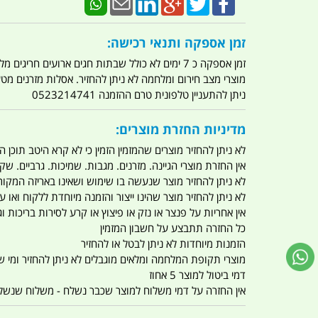
זמן אספקה ותנאי רכישה:
זמן אספקה כ 7 ימים לא כולל שבתות חגים ארועים חריגים מלחמות מגפה מתקפת טרור מתקפת מחשבים
מוצרי מצב חירום ומלחמה לא ניתן להחזיר. אסלות מזרנים מ
ניתן להתעניין טלפונית טרם ההזמנה 0523214741
מדיניות החזרת מוצרים:
לא ניתן להחזיר מוצרים שהמזמין הזמין כי לא קרא היטב תוכן
אין החזרת מוצרי הגיינה. מזרנים. מגבות. שמיכות. גרביים. שקי
לא ניתן להחזיר מוצר שנעשה בו שימוש ושאינו באריזה המקור
לא ניתן להחזיר מוצר שהינו ייצור והזמנה מיוחדת ללקוח וא
אין אחריות על פנצר או נזק או פיצוץ או קרע לסירות בריכות וג'
כל החזרה תתבצע על חשבון המזמין
הזמנות מיוחדות לא ניתן לבטל או להחזיר
מוצרי תקופת המלחמה ומלאים מוגבלים לא ניתן להחזיר ומי שרו
דמי ביטול למוצר 5 אחוז
אין החזרה על דמי משלוח למוצר שכבר נשלח - משלוח שנשלח ו