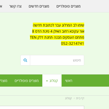
מוצרים פופולריים
מוצרים חדשים
צרו קשר
או
שימו לב המרלוג עבר לכתובת חדשה
אור עקיבא רחוב האילן 4 פינת הדס 8
מתחם העסקים מבנה תחנת דלק TEN
052-3214741
ראשי
קטלוג
מוצרים פופולריים
מוצרי
דף בית
קטלוג