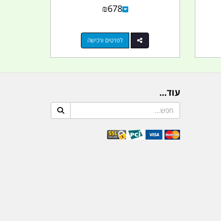
₪
678
לפרטים ורכישה
עוד...