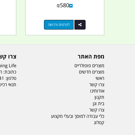
₪
580
לפרטים ורכישה
מפת האתר
צרו קש
מוצרים פופולריים
ing Life
מוצרים חדשים
כתובת: הדס 19 או
ראשי
טלפון:
41
צרו קשר
תנאי רכי
אודותינו
תקנון
בית וגן
צרו קשר
כלי עבודה למוסך ובעלי מקצוע
קטלוג