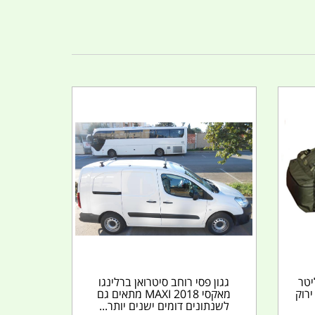
ידאן צ'ימידן 100 ליטר
גגון פסי רוחב סיטרואן ברלינגו
EFOD צבע ירוק
מאקסי MAXI 2018 מתאים גם
לשנתונים דומים ישנים יותר...