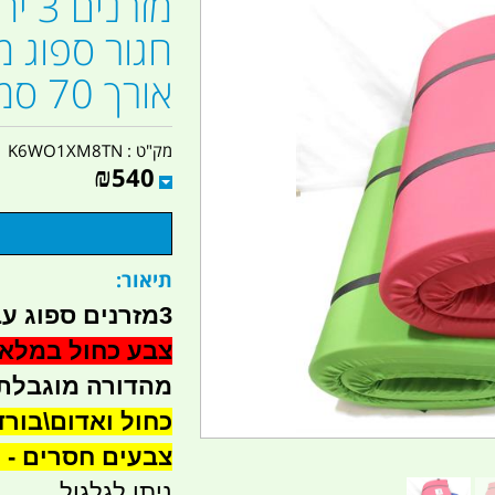
אורך 70 סמ' רוחב קמפינג לייף
מק"ט :
K6WO1XM8TN
₪
540
תיאור:
3מזרנים ספוג עבה 6 ס"מ מבית חגור -
צבע כחול במלאי
מהדורה מוגבלת 
צבעים חסרים - 
ניתן לגלגול