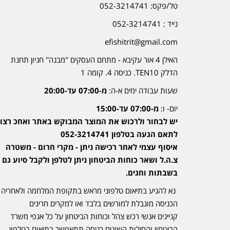
טל/פקס: 052-3214741
נייד : 052-3214741
efishitrit@gmail.com
האילן 4 אור עקיבא - מתחם העסקים ''מבנה'' חניון תחנת
הדלק TEN10. כניסה 4. קומה 1
שעות עבודה ימים א-ה:
מ-07:00 עד-20:00
יום- ו:
מ-07:00 עד-15:00
יש לבחור ולרכוש את המוצר המבוקש באתר ואחכ רצוי
לתאם הגעה בטלפון 052-3214741
איסוף עצמי לאחר רכישה ניתן - מקרי חרום - משטרה
צ.ה.ל ושאר כוחות הביטחון ניתן לטלפן ולקבל סיוע גם
בשבתות וחגים.
נא להגיע בתיאום טלפוני מראש בתקופת המלחמה ולאחריה
הכניסה מוגבלת למורשים בלבד ואו למקרים חריגים
קניינים אנשי רכש צהל וכוחות הביטחון על כל אגפי משרד
הביטחון והחילות השונים כניסה תתאפשר בתיאום בטלפון