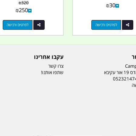
₪
320
₪
30
₪
250
לפרטים ורכישה
לפרטים ורכישה
ר
עקבו אחרינו
Camp
צרו קשר
ר עקיבא
שתפו אותנו!
05232147
שה