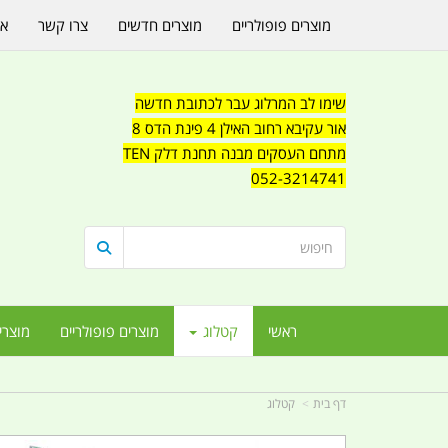
מוצרים פופולריים
מוצרים חדשים
צרו קשר
או
שימו לב המרלוג עבר לכתובת חדשה
אור עקיבא רחוב האילן 4 פינת הדס 8
מתחם העסקים מבנה תחנת דלק TEN
052-3214741
ראשי
קטלוג
מוצרים פופולריים
מוצרי
דף בית
קטלוג