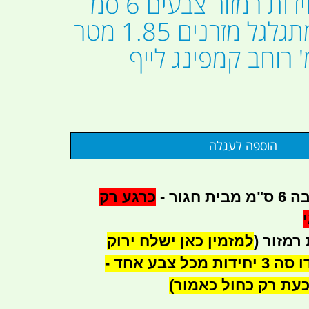
מזרנים 3 יחידות רמזור צבעים 6 סמ
חגור ספוג מתגלגל מזרנים 1.85 מטר
כרגע רק
רמזור (
למזמין כאן ישלח ירוק
כחול ואדום\בורדו סה 3 יחידות מכל צבע אחד -
כעת רק כחול כאמור)