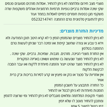
מוצרי מצב חירום ומלחמה לא ניתן להחזיר. אסלות מזרנים מטענים פנסים
שקי שינה אסלות גרביים גופיות תרמיות חרמוניות אוהלים משקפות שדה
משקפי מגן כפפות חומרים כימיים לאסלות בממד ועוד
ניתן להתעניין טלפונית טרם ההזמנה 0523214741
מדיניות החזרת מוצרים:
לא ניתן להחזיר מוצרים שהמזמין הזמין כי לא קרא היטב תוכן המודעה ולא
וידא כי צבע או צורה שחשב קיימת ואו זמינה דבר שניתן לעשות טרם
ההזמנה בטלפון
אין החזרת מוצרי הגיינה. מזרנים. מגבות. שמיכות. גרביים. שקי שינה .
לא ניתן להחזיר מוצר שנעשה בו שימוש ושאינו באריזה המקורית
לא ניתן להחזיר מוצר שהינו ייצור והזמנה מיוחדת ללקוח ואו עבר הסבה
לבקשת הלקוח
אין אחריות על פנצר או נזק או פיצוץ או קרע לסירות בריכות וג'ק כרית
אוויר
כל החזרה תתבצע על חשבון המזמין
הזמנות מיוחדות לא ניתן לבטל או להחזיר
מוצרי תקופת המלחמה ומלאים מוגבלים לא ניתן להחזיר ומי שרוצה להזמין
ומתכנן להחזיר מוטב לו שלא יזמין
דמי ביטול למוצר 5 אחוז