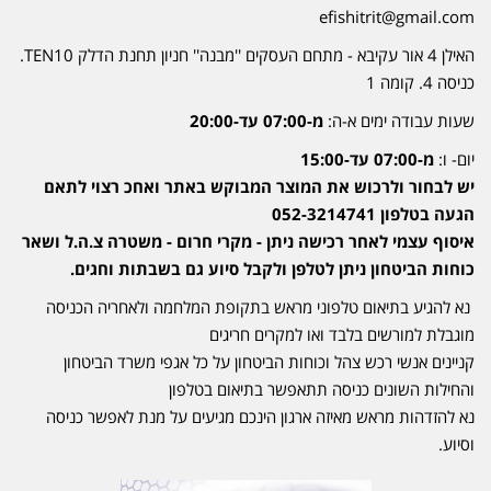
efishitrit@gmail.com
האילן 4 אור עקיבא - מתחם העסקים ''מבנה'' חניון תחנת הדלק TEN10.
כניסה 4. קומה 1
שעות עבודה ימים א-ה:
מ-07:00 עד-20:00
יום- ו:
מ-07:00 עד-15:00
יש לבחור ולרכוש את המוצר המבוקש באתר ואחכ רצוי לתאם
הגעה בטלפון 052-3214741
איסוף עצמי לאחר רכישה ניתן - מקרי חרום - משטרה צ.ה.ל ושאר
כוחות הביטחון ניתן לטלפן ולקבל סיוע גם בשבתות וחגים.
נא להגיע בתיאום טלפוני מראש בתקופת המלחמה ולאחריה הכניסה
מוגבלת למורשים בלבד ואו למקרים חריגים
קניינים אנשי רכש צהל וכוחות הביטחון על כל אגפי משרד הביטחון
והחילות השונים כניסה תתאפשר בתיאום בטלפון
נא להזדהות מראש מאיזה ארגון הינכם מגיעים על מנת לאפשר כניסה
וסיוע.