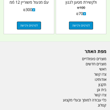
ולקשירת מטען לגגון
עם מנעול משוריין 12 ממ
הרכב 1 מטר 1 מטר...
קמפינג לייף
₪
100
₪
300
₪
70
לפרטים ורכישה
לפרטים ורכישה
מפת האתר
מוצרים פופולריים
מוצרים חדשים
ראשי
צרו קשר
אודותינו
תקנון
בית וגן
צרו קשר
כלי עבודה למוסך ובעלי מקצוע
קטלוג