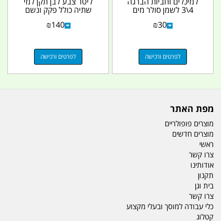
למיכלים וחביות הברגה
ליטר צבע לבן תקן למי
4\3 לשמן סולר מים
שתיה כולל פקק ונשם
וחומרים שונים קמפינג...
קמפינג לייף
₪
140
₪
30
לפרטים ורכישה
לפרטים ורכישה
מפת האתר
מוצרים פופולריים
מוצרים חדשים
ראשי
צרו קשר
אודותינו
תקנון
בית וגן
צרו קשר
כלי עבודה למוסך ובעלי מקצוע
קטלוג