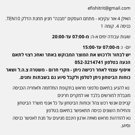
efishitrit@gmail.com
האילן 4 אור עקיבא - מתחם העסקים ''מבנה'' חניון תחנת הדלק TEN10.
כניסה 4. קומה 1
שעות עבודה ימים א-ה:
מ-07:00 עד-20:00
יום- ו:
מ-07:00 עד-15:00
יש לבחור ולרכוש את המוצר המבוקש באתר ואחכ רצוי לתאם
הגעה בטלפון 052-3214741
איסוף עצמי לאחר רכישה ניתן - מקרי חרום - משטרה צ.ה.ל ושאר
כוחות הביטחון ניתן לטלפן ולקבל סיוע גם בשבתות וחגים.
נא להגיע בתיאום טלפוני מראש בתקופת המלחמה ולאחריה הכניסה
מוגבלת למורשים בלבד ואו למקרים חריגים
קניינים אנשי רכש צהל וכוחות הביטחון על כל אגפי משרד הביטחון
והחילות השונים כניסה תתאפשר בתיאום בטלפון
נא להזדהות מראש מאיזה ארגון הינכם מגיעים על מנת לאפשר כניסה
וסיוע.