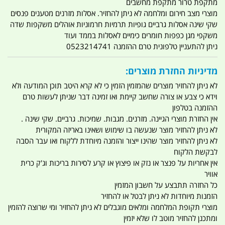
מתקפת טרור מתקפת מחשבים
מוצרי מצב חירום ומלחמה לא ניתן להחזיר. אסלות מזרנים מטענים פנסים
שקי שינה אסלות גרביים גופיות תרמיות חרמוניות אוהלים משקפות שדה
משקפי מגן כפפות חומרים כימיים לאסלות בממד ועוד
ניתן להתעניין טלפונית טרם ההזמנה 0523214741
מדיניות החזרת מוצרים:
לא ניתן להחזיר מוצרים שהמזמין הזמין כי לא קרא היטב תוכן המודעה ולא
וידא כי צבע או צורה שחשב קיימת ואו זמינה דבר שניתן לעשות טרם
ההזמנה בטלפון
אין החזרת מוצרי הגיינה. מזרנים. מגבות. שמיכות. גרביים. שקי שינה .
לא ניתן להחזיר מוצר שנעשה בו שימוש ושאינו באריזה המקורית
לא ניתן להחזיר מוצר שהינו ייצור והזמנה מיוחדת ללקוח ואו עבר הסבה
לבקשת הלקוח
אין אחריות על פנצר או נזק או פיצוץ או קרע לסירות בריכות וג'ק כרית
אוויר
כל החזרה תתבצע על חשבון המזמין
הזמנות מיוחדות לא ניתן לבטל או להחזיר
מוצרי תקופת המלחמה ומלאים מוגבלים לא ניתן להחזיר ומי שרוצה להזמין
ומתכנן להחזיר מוטב לו שלא יזמין