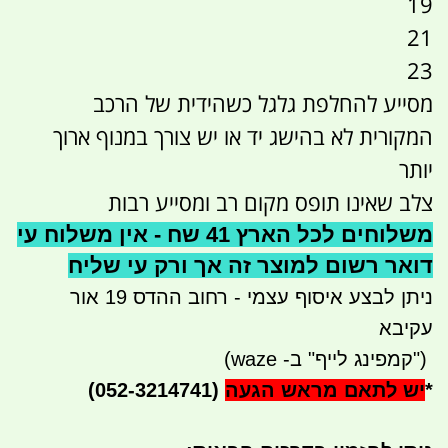
19
21
23
מסייע להחלפת גלגל כשהידית של הרכב
המקורית לא בהישג יד או יש צורך במנוף ארוך
יותר
צלב שאינו תופס מקום רב ומסייע רבות
משלוחים לכל הארץ 41 שח - אין משלוח עי
דואר רשום למוצר זה אך ורק עי שליח
ניתן לבצע איסוף עצמי - רחוב ההדס 19 אור
עקיבא
")
קמפינג לייף" ב- waze)
*
יש לתאם מראש הגעה
(052-3214741)