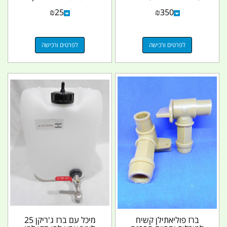
ונשם אורך...
ממ) פלסטיק קמפינג...
₪
25
₪
350
לפרטים ורכישה
לפרטים ורכישה
ברז פוליאתילן קשיח
מיכל עם ברז ג'ריקן 25