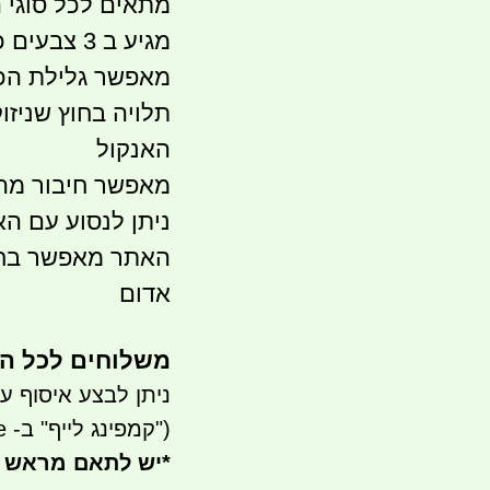
מתאים לכל סוגי 
מגיע ב 3 צבעים כחול שחור ואדום
מאפשר גלילת הכב
תלויה בחוץ שניז
האנקול
מאפשר חיבור מה
ניתן לנסוע עם הא
האתר מאפשר בחיר
אדום
משלוחים לכל ה
ניתן לבצע איסוף עצמי- ר
("קמפינג לייף" ב- waze)
*
יש לתאם מראש 