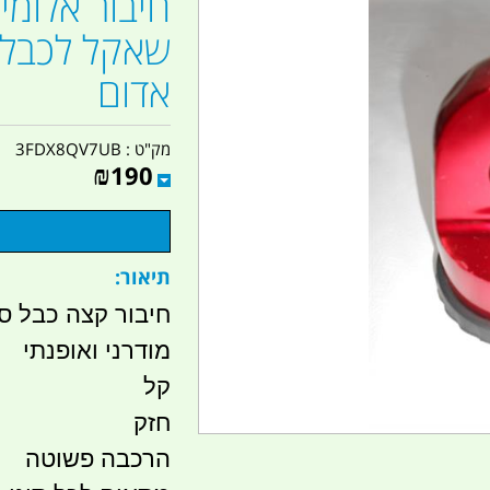
חיבור אלומינ
שאקל לכבל 
אדום
מק"ט :
3FDX8QV7UB
₪
190
תיאור:
חיבור קצה כבל סי
מודרני ואופנתי
קל
חזק
הרכבה פשוטה