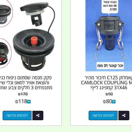
קאמלוק C125 חיבור מהיר
פקק מכסה שסתום ניפוח כני
CAMLOCK COUPLING 
והוצאת אוויר לסאפ וכלי שיי
31X46 קמפינג לייף
מתנפחים 3 חלקים צבע שחור...
₪
170
₪
90
₪
118
₪
80
לפרטים ורכישה
לפרטים ורכישה