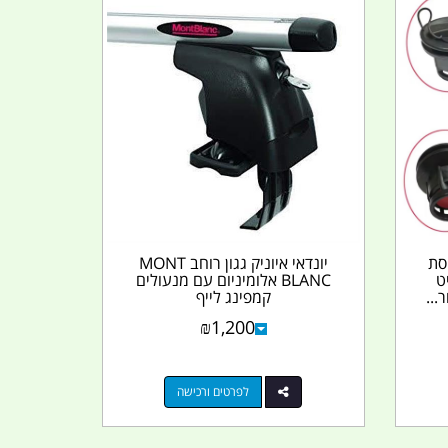
סת
יונדאי איוניק גגון רוחב MONT
ט
BLANC אלומיניום עם מנעולים
קמפינג לייף
₪
1,200
לפרטים ורכישה