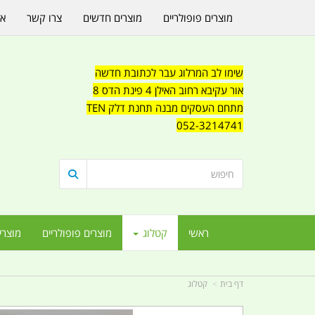
מוצרים פופולריים
מוצרים חדשים
צרו קשר
או
שימו לב המרלוג עבר לכתובת חדשה
אור עקיבא רחוב האילן 4 פינת הדס 8
מתחם העסקים מבנה תחנת דלק TEN
052-3214741
ראשי
קטלוג
מוצרים פופולריים
מוצרי
דף בית
קטלוג