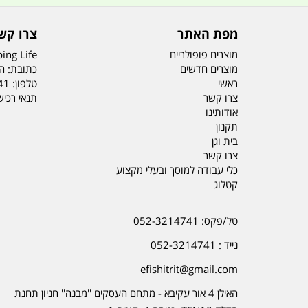
מפת האתר
צרו קש
מוצרים פופולריים
ing Life
מוצרים חדשים
כתובת: הדס 19 או
ראשי
טלפון:
41
צרו קשר
תנאי רכי
אודותינו
תקנון
בית וגן
צרו קשר
כלי עבודה למוסך ובעלי מקצוע
קטלוג
טל/פקס: 052-3214741
נייד : 052-3214741
efishitrit@gmail.com
האילן 4 אור עקיבא - מתחם העסקים ''מבנה'' חניון תחנת