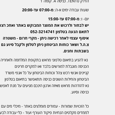
הדלק TEN10. כניסה 4. קומה 1
שעות עבודה ימים א-ה:
מ-07:00 עד-20:00
יום- ו:
מ-07:00 עד-15:00
יש לבחור ולרכוש את המוצר המבוקש באתר ואחכ רצוי
לתאם הגעה בטלפון 052-3214741
איסוף עצמי לאחר רכישה ניתן - מקרי חרום - משטרה
צ.ה.ל ושאר כוחות הביטחון ניתן לטלפן ולקבל סיוע גם
בשבתות וחגים.
נא להגיע בתיאום טלפוני מראש בתקופת המלחמה ולאחריה
הכניסה מוגבלת למורשים בלבד ואו למקרים חריגים
קניינים אנשי רכש צהל וכוחות הביטחון על כל אגפי משרד
הביטחון והחילות השונים כניסה תתאפשר בתיאום בטלפון
נא להזדהות מראש מאיזה ארגון הינכם מגיעים על מנת לאפש
כניסה וסיוע.
כל הזכויות שמורות - עמודים מומלצים באתר - מיכלי מים עם 
לממדים מקלטים הנחיות פיקוד העורף ועוד - כלי עבודה לבע