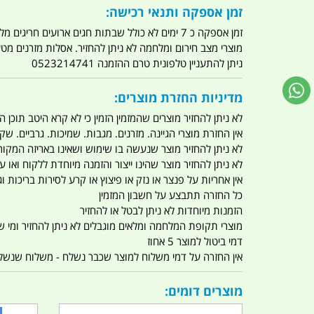
זמן אספקה ותנאי רכישה:
זמן אספקה כ 7 ימים לא כולל שבתות חגים ארועים חריגים מלחמות מגפה מתקפת טרור מתקפת מחשבים
מוצרי מצב חירום ומלחמה לא ניתן להחזיר. אסלות מזרנים מ
ניתן להתעניין טלפונית טרם ההזמנה 0523214741
מדיניות החזרת מוצרים:
לא ניתן להחזיר מוצרים שהמזמין הזמין כי לא קרא היטב תוכן
אין החזרת מוצרי הגיינה. מזרנים. מגבות. שמיכות. גרביים. שקי
לא ניתן להחזיר מוצר שנעשה בו שימוש ושאינו באריזה המקור
לא ניתן להחזיר מוצר שהינו ייצור והזמנה מיוחדת ללקוח וא
אין אחריות על פנצר או נזק או פיצוץ או קרע לסירות בריכות וג'
כל החזרה תתבצע על חשבון המזמין
הזמנות מיוחדות לא ניתן לבטל או להחזיר
מוצרי תקופת המלחמה ומלאים מוגבלים לא ניתן להחזיר ומי שרו
דמי ביטול למוצר 5 אחוז
אין החזרה על דמי משלוח למוצר שכבר נשלח - משלוח שנשלח ו
מוצרים דומים: