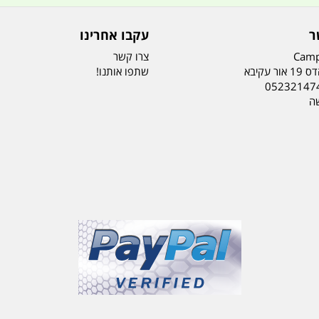
ר
עקבו אחרינו
Camp
צרו קשר
ר עקיבא
שתפו אותנו!
05232147
שה