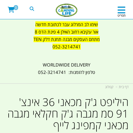
0
תפריט
שימו לב המרלוג עבר לכתובת חדשה
אור עקיבא רחוב האילן 4 פינת הדס 8
מתחם העסקים מבנה תחנת דלק TEN
052-3214741
WORLDWIDE DELIVERY
טלפון להזמנות: 052-3214741
דף בית
קטלוג
היליפט ג'ק מכאני 36 אינצ'
91 סמ מגבה ג'ק חקלאי מגבה
מכאני קמפינג לייף