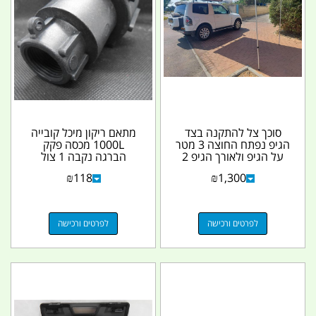
סוכך צל להתקנה בצד
מתאם ריקון מיכל קובייה
הגיפ נפתח החוצה 3 מטר
1000L מכסה פקק
על הגיפ ולאורך הגיפ 2
הברגה נקבה 1 צול
מטר קמפינג לייף
ולג'ריקנים עם הברגה
₪
118
₪
1,300
תואמת...
לפרטים ורכישה
לפרטים ורכישה