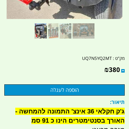
מק"ט :
UQ7N5YQ2MT
₪
380
תיאור:
ג'ק חקלאי 36 אינצ' התמונה להמחשה -
האורך בסנטימטרים הינו כ 91 סמ