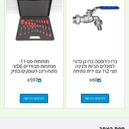
ברז נירוסטה ברז גן כדורי
מפתחות-סט-11-
למיכלים חביות ולגינה
מפתחות-מבודדים-VDE-
חצי 2\1 עם ידית פתיחה
פתוח-רינג-לעוסקים-בתיק
קמפינג לייף
ון-ותחזוקה-לרכב-חשמלי
₪
597
₪
60
לפרטים ורכישה
לפרטים ורכישה
מפת האתר