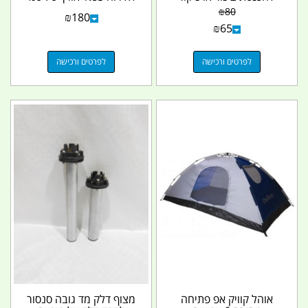
כולל פקק צבע כחול
רוחב צבע...
₪
80
₪
180
₪
65
לפרטים ורכישה
לפרטים ורכישה
אוהל קוויק אפ פתיחה
מצוף דלק מד גובה סנסור