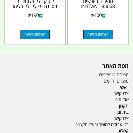
מהירה 6 אנשים
לטנק דלק אלומיניום
INSTANT 85068
מסדרת מיכלי דלק אליהו
CAMPTOWN קמפינג
אורך 20 סמ
₪
190
₪
400
לייף
לפרטים ורכישה
לפרטים ורכישה
מפת האתר
מוצרים פופולריים
מוצרים חדשים
ראשי
צרו קשר
אודותינו
תקנון
בית וגן
צרו קשר
כלי עבודה למוסך ובעלי מקצוע
קטלוג