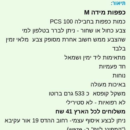
תיאור:
כפפות מידה M
כמות כפפות בחבילה 100 PCS
צבע כחול או שחור - ניתן לברר בטלפון למי
שהצבע ממש חשוב אחרת מסופק צבע מלאי זמין
בלבד
מתאימות ליד ימין ושמאל
חד פעמיות
נוחות
באיכות מעולה
משקל קופסא כ 533 גרם ברוטו
לא רפואיות - לא סטירילי
משלוחים לכל הארץ 41 שח
ניתן לבצע איסוף עצמי- רחוב ההדס 19 אור עקיבא
(
"קמפינג לייף" ב- waze)