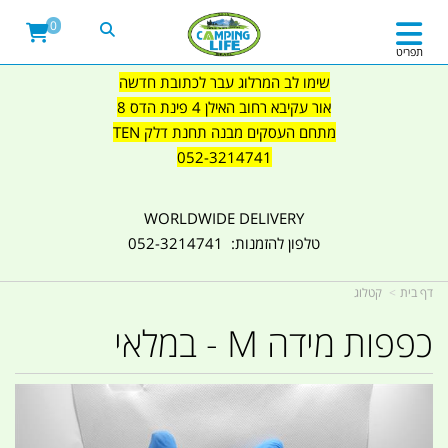
0
תפריט
שימו לב המרלוג עבר לכתובת חדשה
אור עקיבא רחוב האילן 4 פינת הדס 8
מתחם העסקים מבנה תחנת דלק TEN
052-3214741
WORLDWIDE DELIVERY
טלפון להזמנות: 052-3214741
דף בית
קטלוג
כפפות מידה M - במלאי