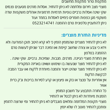
מתקפת טרור מתקפת מחשבים
מוצרי מצב חירום ומלחמה לא ניתן להחזיר. אסלות מזרנים מטענים פנסים
שקי שינה אסלות גרביים גופיות תרמיות חרמוניות אוהלים משקפות שדה
משקפי מגן כפפות חומרים כימיים לאסלות בממד ועוד
ניתן להתעניין טלפונית טרם ההזמנה 0523214741
מדיניות החזרת מוצרים:
לא ניתן להחזיר מוצרים שהמזמין הזמין כי לא קרא היטב תוכן המודעה ולא
וידא כי צבע או צורה שחשב קיימת ואו זמינה דבר שניתן לעשות טרם
ההזמנה בטלפון
אין החזרת מוצרי הגיינה. מזרנים. מגבות. שמיכות. גרביים. שקי שינה .
לא ניתן להחזיר מוצר שנעשה בו שימוש ושאינו באריזה המקורית
לא ניתן להחזיר מוצר שהינו ייצור והזמנה מיוחדת ללקוח ואו עבר הסבה
לבקשת הלקוח
אין אחריות על פנצר או נזק או פיצוץ או קרע לסירות בריכות וג'ק כרית
אוויר
כל החזרה תתבצע על חשבון המזמין
הזמנות מיוחדות לא ניתן לבטל או להחזיר
מוצרי תקופת המלחמה ומלאים מוגבלים לא ניתן להחזיר ומי שרוצה להזמין
ומתכנן להחזיר מוטב לו שלא יזמין