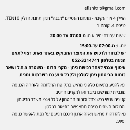
efishitrit@gmail.com
האילן 4 אור עקיבא - מתחם העסקים ''מבנה'' חניון תחנת הדלק TEN10.
כניסה 4. קומה 1
שעות עבודה ימים א-ה:
מ-07:00 עד-20:00
יום- ו:
מ-07:00 עד-15:00
יש לבחור ולרכוש את המוצר המבוקש באתר ואחכ רצוי לתאם
הגעה בטלפון 052-3214741
איסוף עצמי לאחר רכישה ניתן - מקרי חרום - משטרה צ.ה.ל ושאר
כוחות הביטחון ניתן לטלפן ולקבל סיוע גם בשבתות וחגים.
נא להגיע בתיאום טלפוני מראש בתקופת המלחמה ולאחריה הכניסה
מוגבלת למורשים בלבד ואו למקרים חריגים
קניינים אנשי רכש צהל וכוחות הביטחון על כל אגפי משרד הביטחון
והחילות השונים כניסה תתאפשר בתיאום בטלפון
נא להזדהות מראש מאיזה ארגון הינכם מגיעים על מנת לאפשר כניסה
וסיוע.