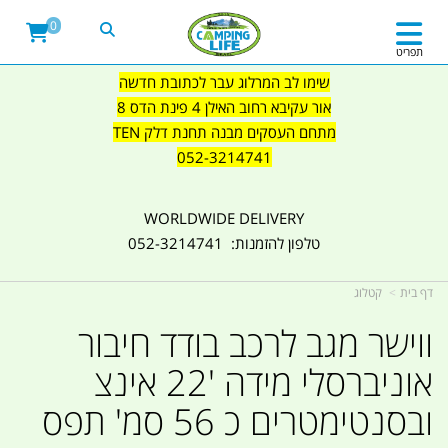
0
תפריט
שימו לב המרלוג עבר לכתובת חדשה
אור עקיבא רחוב האילן 4 פינת הדס 8
מתחם העסקים מבנה תחנת דלק TEN
052-3214741
WORLDWIDE DELIVERY
טלפון להזמנות: 052-3214741
דף בית
קטלוג
ווישר מגב לרכב בודד חיבור
אוניברסלי מידה '22 אינצ
ובסנטימטרים כ 56 סמ' תפס