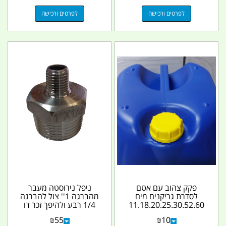
לפרטים ורכישה
לפרטים ורכישה
פקק צהוב עם אטם
ניפל נירוסטה מעבר
לסדרת גריקנים מים
מהברגה 1'' צול להברגה
11.18.20.25.30.52.60
1/4 רבע ולהיפך זכר דו
ליטר קמפינג לייף
צדדי קמפינג לייף
₪
55
₪
10