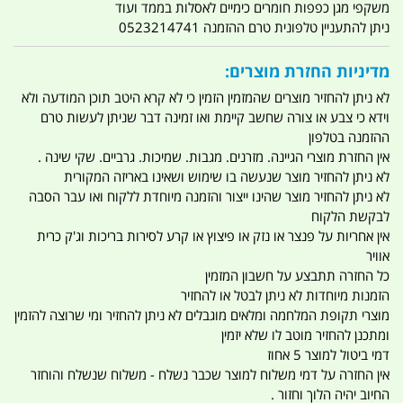
משקפי מגן כפפות חומרים כימיים לאסלות בממד ועוד
ניתן להתעניין טלפונית טרם ההזמנה 0523214741
מדיניות החזרת מוצרים:
לא ניתן להחזיר מוצרים שהמזמין הזמין כי לא קרא היטב תוכן המודעה ולא
וידא כי צבע או צורה שחשב קיימת ואו זמינה דבר שניתן לעשות טרם
ההזמנה בטלפון
אין החזרת מוצרי הגיינה. מזרנים. מגבות. שמיכות. גרביים. שקי שינה .
לא ניתן להחזיר מוצר שנעשה בו שימוש ושאינו באריזה המקורית
לא ניתן להחזיר מוצר שהינו ייצור והזמנה מיוחדת ללקוח ואו עבר הסבה
לבקשת הלקוח
אין אחריות על פנצר או נזק או פיצוץ או קרע לסירות בריכות וג'ק כרית
אוויר
כל החזרה תתבצע על חשבון המזמין
הזמנות מיוחדות לא ניתן לבטל או להחזיר
מוצרי תקופת המלחמה ומלאים מוגבלים לא ניתן להחזיר ומי שרוצה להזמין
ומתכנן להחזיר מוטב לו שלא יזמין
דמי ביטול למוצר 5 אחוז
אין החזרה על דמי משלוח למוצר שכבר נשלח - משלוח שנשלח והוחזר
החיוב יהיה הלוך וחזור .