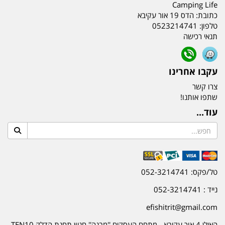
Camping Life
כתובת:
הדס 19 אור עקיבא
טלפון:
0523214741
תנאי רכישה
עקבו אחרינו
צרו קשר
שתפו אותנו!
עוד...
טל/פקס: 052-3214741
נייד : 052-3214741
efishitrit@gmail.com
האילן 4 אור עקיבא - מתחם העסקים ''מבנה'' חניון תחנת הדלק TEN10.