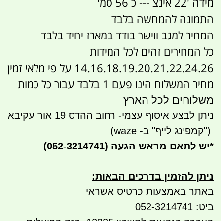
מידה '22 אינצ --- כ 56 סמ'
התמונה להמחשה בלבד
המחיר למגב ווישר בודד במארז יחיד בלבד
כל המחירים זהים לכל המידות
14.16.18.19.20.21.22.24.26 על פי מלאי זמין
מחיר המשלוח הינו פעם 1 בלבד עבור כל כמות
משלוחים לכל הארץ
ניתן לבצע איסוף עצמי- רחוב ההדס 19 אור עקיבא
")
קמפינג לייף" ב- waze)
*
יש לתאם מראש הגעה
(052-3214741)
ניתן להזמין בדרכים הבאות
:
באתר באמצעות כרטיס אשראי
ביט: 052-3214741