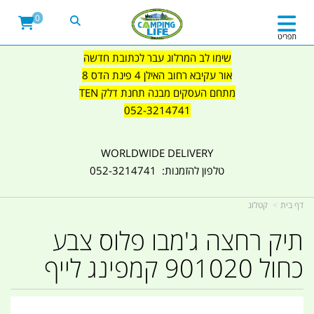
0
תפריט
שימו לב המרלוג עבר לכתובת חדשה
אור עקיבא רחוב האילן 4 פינת הדס 8
מתחם העסקים מבנה תחנת דלק TEN
052-3214741
WORLDWIDE DELIVERY
טלפון להזמנות: 052-3214741
דף בית
קטלוג
תיק רחצה ג'מבו פלוס צבע
כחול 901020 קמפינג לייף