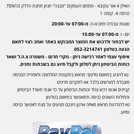
האילן 4 אור עקיבא - מתחם העסקים ''מבנה'' חניון תחנת הדלק TEN10.
כניסה 4. קומה 1
שעות עבודה ימים א-ה:
מ-07:00 עד-20:00
יום- ו:
מ-07:00 עד-15:00
יש לבחור ולרכוש את המוצר המבוקש באתר ואחכ רצוי לתאם
הגעה בטלפון 052-3214741
איסוף עצמי לאחר רכישה ניתן - מקרי חרום - משטרה צ.ה.ל ושאר
כוחות הביטחון ניתן לטלפן ולקבל סיוע גם בשבתות וחגים.
נא להגיע בתיאום טלפוני מראש בתקופת המלחמה ולאחריה הכניסה
מוגבלת למורשים בלבד ואו למקרים חריגים
קניינים אנשי רכש צהל וכוחות הביטחון על כל אגפי משרד הביטחון
והחילות השונים כניסה תתאפשר בתיאום בטלפון
נא להזדהות מראש מאיזה ארגון הינכם מגיעים על מנת לאפשר כניסה
וסיוע.