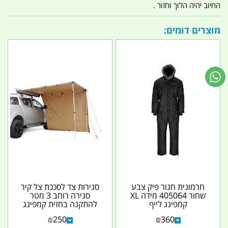
החיוב יהיה הלוך וחזור .
מוצרים דומים:
חרמונית חגור פיק צבע
סגירות צד לסככת צל קיר
שחור 405064 מידה XL
סגירה רוחב 3 מטר
קמפינג לייף
להתקנה בחזית קמפינג
לייף
₪
250
₪
360