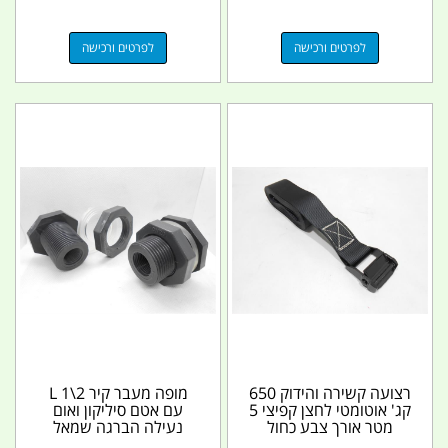
לפרטים ורכישה
לפרטים ורכישה
רצועה קשירה והידוק 650
מופה מעבר קיר 2\1 L
קג' אוטומטי לחצן קפיצי 5
עם אטם סיליקון ואום
מטר אורך צבע כחול
נעילה הברגה שמאל
עמוק רוחב 5...
לתעשיית היין והמזון...