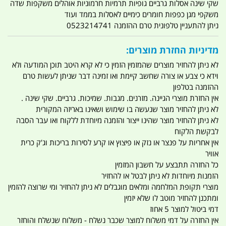
שקי שינה אסלות גרביים גופיות תרמיות חרמוניות אוהלים משקפות שדה
משקפי מגן כפפות חומרים כימיים לאסלות בממד ועוד
ניתן להתעניין טלפונית טרם ההזמנה 0523214741
מדיניות החזרת מוצרים:
לא ניתן להחזיר מוצרים שהמזמין הזמין כי לא קרא היטב תוכן המודעה ולא
וידא כי צבע או צורה שחשב קיימת ואו זמינה דבר שניתן לעשות טרם
ההזמנה בטלפון
אין החזרת מוצרי הגיינה. מזרנים. מגבות. שמיכות. גרביים. שקי שינה .
לא ניתן להחזיר מוצר שנעשה בו שימוש ושאינו באריזה המקורית
לא ניתן להחזיר מוצר שהינו ייצור והזמנה מיוחדת ללקוח ואו עבר הסבה
לבקשת הלקוח
אין אחריות על פנצר או נזק או פיצוץ או קרע לסירות בריכות וג'ק כרית
אוויר
כל החזרה תתבצע על חשבון המזמין
הזמנות מיוחדות לא ניתן לבטל או להחזיר
מוצרי תקופת המלחמה ומלאים מוגבלים לא ניתן להחזיר ומי שרוצה להזמין
ומתכנן להחזיר מוטב לו שלא יזמין
דמי ביטול למוצר 5 אחוז
אין החזרה על דמי משלוח למוצר שכבר נשלח - משלוח שנשלח והוחזר