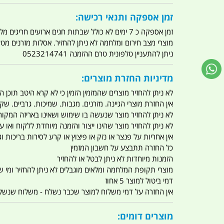
זמן אספקה ותנאי רכישה:
זמן אספקה כ 7 ימים לא כולל שבתות חגים ארועים חריגים מלחמות מגפה מתקפת טרור מתקפת מחשבים
מוצרי מצב חירום ומלחמה לא ניתן להחזיר. אסלות מזרנים מ
ניתן להתעניין טלפונית טרם ההזמנה 0523214741
מדיניות החזרת מוצרים:
לא ניתן להחזיר מוצרים שהמזמין הזמין כי לא קרא היטב תוכן
אין החזרת מוצרי הגיינה. מזרנים. מגבות. שמיכות. גרביים. שקי
לא ניתן להחזיר מוצר שנעשה בו שימוש ושאינו באריזה המקור
לא ניתן להחזיר מוצר שהינו ייצור והזמנה מיוחדת ללקוח וא
אין אחריות על פנצר או נזק או פיצוץ או קרע לסירות בריכות וג'
כל החזרה תתבצע על חשבון המזמין
הזמנות מיוחדות לא ניתן לבטל או להחזיר
מוצרי תקופת המלחמה ומלאים מוגבלים לא ניתן להחזיר ומי שרו
דמי ביטול למוצר 5 אחוז
אין החזרה על דמי משלוח למוצר שכבר נשלח - משלוח שנשלח ו
מוצרים דומים: