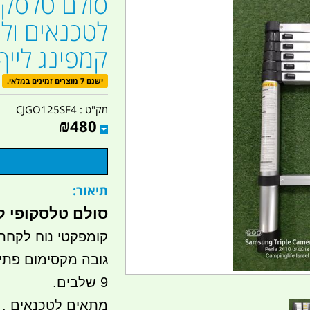
לטכנאים ולת
קמפינג לייף
ישנם 7 מוצרים זמינים במלאי.
מק"ט :
CJGO125SF4
₪
480
תיאור:
סולם טלסקופי לטכנא
קומפקטי נוח לקחת
גובה מקסימום פתיחה 2.6 
9 שלבים.
מתאים לטכנאים . 