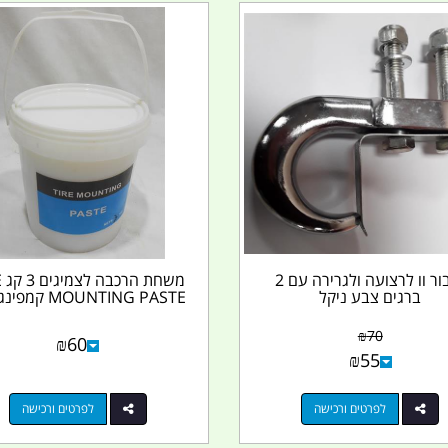
חיבור וו לרצועה ולגרירה עם 2
מש
ברגים צבע ניקל
MOUNTING PASTE קמפינג לייף
₪
70
₪
60
₪
55
לפרטים ורכישה
לפרטים ורכישה