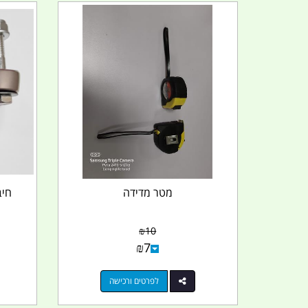
מטר מדידה
₪
10
₪
7
לפרטים ורכישה