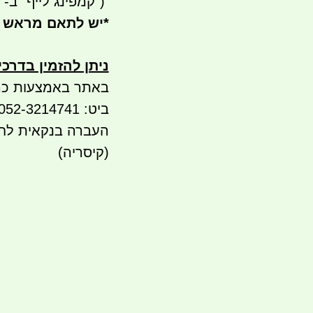
")
קמפינג לייף" ב- waze)
*
יש לתאם מראש 
ניתן להזמין בדרכ
באתר באמצעות כר
ביט: 052-3214741
(קיסריה)