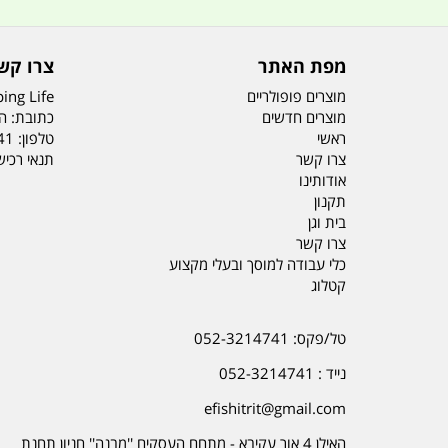
מפת האתר
צרו קש
מוצרים פופולריים
ing Life
מוצרים חדשים
כתובת: הדס 19 או
ראשי
טלפון:
41
צרו קשר
תנאי רכי
אודותינו
תקנון
בית וגן
צרו קשר
כלי עבודה למוסך ובעלי מקצוע
קטלוג
טל/פקס: 052-3214741
נייד : 052-3214741
efishitrit@gmail.com
האילן 4 אור עקיבא - מתחם העסקים ''מבנה'' חניון תחנת