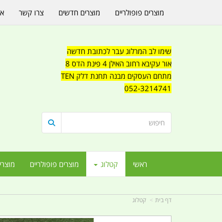
מוצרים פופולריים
מוצרים חדשים
צרו קשר
או
שימו לב המרלוג עבר לכתובת חדשה
אור עקיבא רחוב האילן 4 פינת הדס 8
מתחם העסקים מבנה תחנת דלק TEN
052-3214741
ראשי
קטלוג
מוצרים פופולריים
מוצרי
דף בית
קטלוג