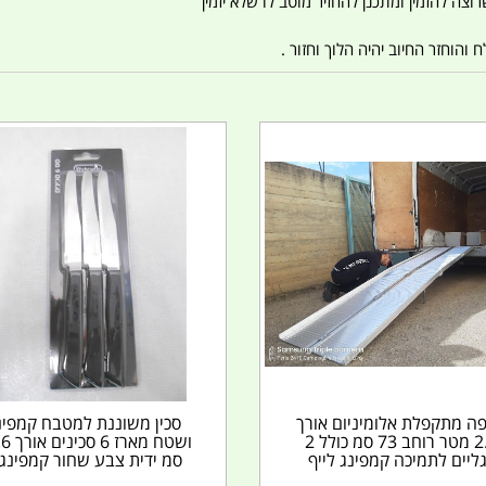
צה להזמין ומתכנן להחזיר מוטב לו שלא יזמין
הוחזר החיוב יהיה הלוך וחזור .
ה מתקפלת אלומיניום אורך
סכין משוננת למטבח קמפינ
2.4 מטר רוחב 73 סמ כולל 2
ושטח מארז
ליים לתמיכה קמפינג לייף
סמ ידית צבע שחור קמפינג..