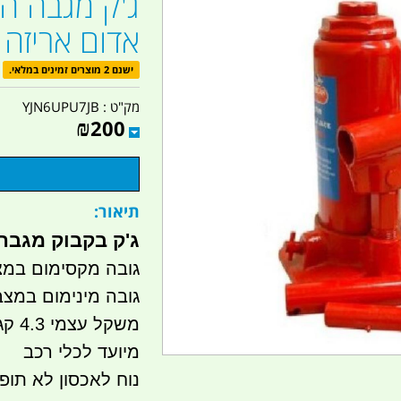
אדום אריזה 
ישנם 2 מוצרים זמינים במלאי.
מק"ט :
YJN6UPU7JB
₪
200
תיאור:
ג'ק בקבוק מגבה היד
גובה מקסימום במצב פ
גובה מינימום במצב סגור
משקל עצמי 4.3 קג
מיועד לכלי רכב
נוח לאכסון לא תו