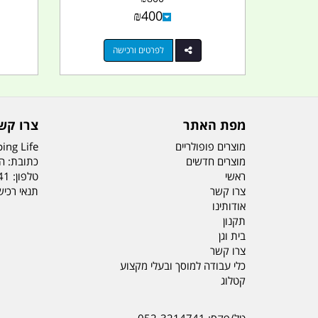
₪
400
לפרטים ורכישה
מפת האתר
צרו קש
מוצרים פופולריים
ing Life
מוצרים חדשים
כתובת: הדס 19 או
ראשי
טלפון:
41
צרו קשר
תנאי רכי
אודותינו
תקנון
בית וגן
צרו קשר
כלי עבודה למוסך ובעלי מקצוע
קטלוג
טל/פקס: 052-3214741