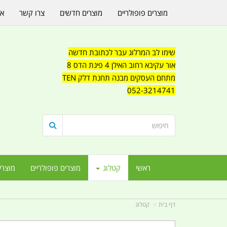
מוצרים פופולריים
מוצרים חדשים
צרו קשר
או
שימו לב המרלוג עבר לכתובת חדשה
אור עקיבא רחוב האילן 4 פינת הדס 8
מתחם העסקים מבנה תחנת דלק TEN
052-3214741
ראשי
קטלוג
מוצרים פופולריים
מוצרי
דף בית
קטלוג