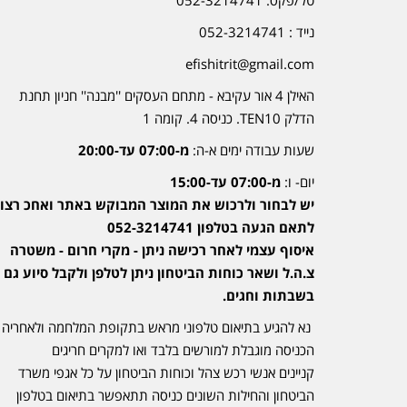
נייד : 052-3214741
efishitrit@gmail.com
האילן 4 אור עקיבא - מתחם העסקים ''מבנה'' חניון תחנת
הדלק TEN10. כניסה 4. קומה 1
שעות עבודה ימים א-ה:
מ-07:00 עד-20:00
יום- ו:
מ-07:00 עד-15:00
יש לבחור ולרכוש את המוצר המבוקש באתר ואחכ רצוי
לתאם הגעה בטלפון 052-3214741
איסוף עצמי לאחר רכישה ניתן - מקרי חרום - משטרה
צ.ה.ל ושאר כוחות הביטחון ניתן לטלפן ולקבל סיוע גם
בשבתות וחגים.
נא להגיע בתיאום טלפוני מראש בתקופת המלחמה ולאחריה
הכניסה מוגבלת למורשים בלבד ואו למקרים חריגים
קניינים אנשי רכש צהל וכוחות הביטחון על כל אגפי משרד
הביטחון והחילות השונים כניסה תתאפשר בתיאום בטלפון