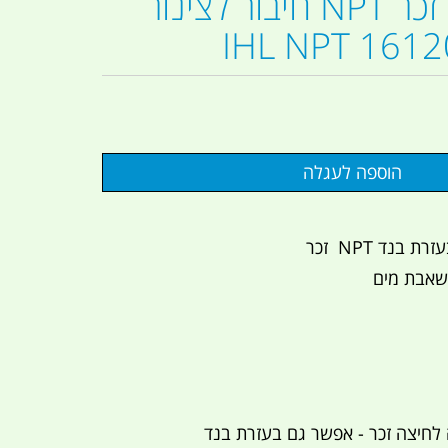
קצה לחיצה זכר NPT חיבור לצינור
בנד NPT זכר
משאבת מים