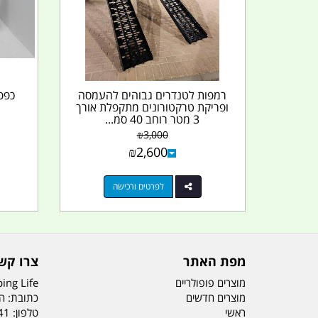
רמפות לטנדרים גבוהים להעמסה
כפפו
ופריקת טרקטורונים מתקפלת אורך
3 מטר רוחב 40 סמ...
₪
3,000
₪
2,600
לפרטים ורכישה
מפת האתר
צרו קש
מוצרים פופולריים
ing Life
מוצרים חדשים
כתובת: הדס 19 או
ראשי
טלפון:
41