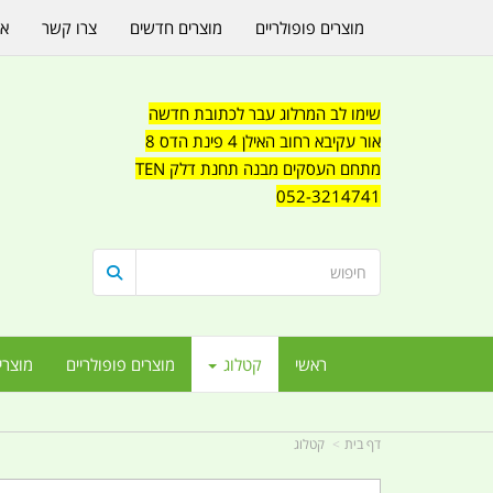
מוצרים פופולריים
מוצרים חדשים
צרו קשר
או
שימו לב המרלוג עבר לכתובת חדשה
אור עקיבא רחוב האילן 4 פינת הדס 8
מתחם העסקים מבנה תחנת דלק TEN
052-3214741
ראשי
קטלוג
מוצרים פופולריים
מוצרי
דף בית
קטלוג