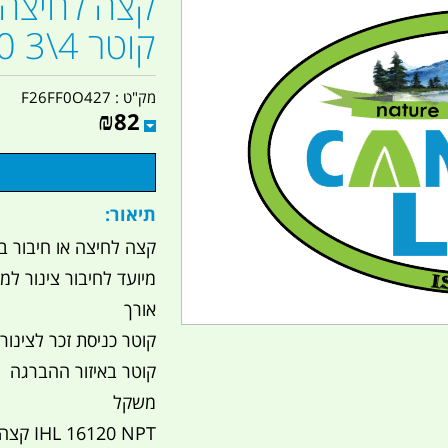
קוטר 4\3 16120 IHL NPT
מק"ט :
F26FF0O427
₪
82
תיאור:
קצה לחיצה או חיבור בעזרת 
מיועד לחיבור צינור ל
אורך
קוטר כניסת זכר לצינור
קוטר באיזור ההברגה
משקל
IHL 16120 NPT קצה לחיצה זכר - אפשר גם בעזרת בנד