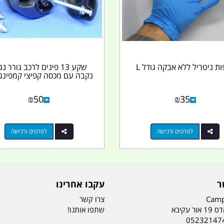
ת ניטריל ללא אבקה גודל L
שקע 13 פינים לרכב גורר נ
נקבה עם מכסה קפיצי קמפינג 
₪
50
₪
35
לפרטים ורכישה
לפרטים ורכישה
ר
עקבו אחרינו
Camp
צרו קשר
ר עקיבא
שתפו אותנו!
05232147