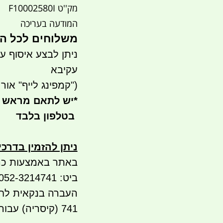
מק''ט F10002580I
המודעה בעריכה
משלוחים לכל הארץ 
עקיבא
("קמפינג לייף" אור עק
*
יש לתאם מראש 
בטלפון בלבד
ניתן להזמין בדרכ
באתר באמצעות כר
ביט: 052-3214741 או 052-5565936
741 (קיסריה) עבור אפי וחגית שטרית