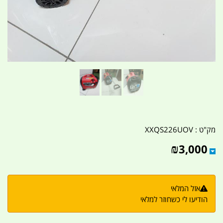
מק"ט :
XXQS226UOV
₪
3,000
אזל המלאי
הודיעו לי כשחוזר למלאי