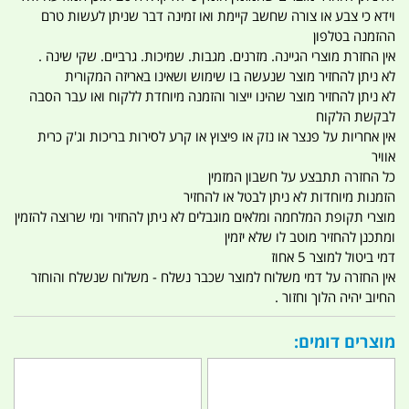
וידא כי צבע או צורה שחשב קיימת ואו זמינה דבר שניתן לעשות טרם
ההזמנה בטלפון
אין החזרת מוצרי הגיינה. מזרנים. מגבות. שמיכות. גרביים. שקי שינה .
לא ניתן להחזיר מוצר שנעשה בו שימוש ושאינו באריזה המקורית
לא ניתן להחזיר מוצר שהינו ייצור והזמנה מיוחדת ללקוח ואו עבר הסבה
לבקשת הלקוח
אין אחריות על פנצר או נזק או פיצוץ או קרע לסירות בריכות וג'ק כרית
אוויר
כל החזרה תתבצע על חשבון המזמין
הזמנות מיוחדות לא ניתן לבטל או להחזיר
מוצרי תקופת המלחמה ומלאים מוגבלים לא ניתן להחזיר ומי שרוצה להזמין
ומתכנן להחזיר מוטב לו שלא יזמין
דמי ביטול למוצר 5 אחוז
אין החזרה על דמי משלוח למוצר שכבר נשלח - משלוח שנשלח והוחזר
החיוב יהיה הלוך וחזור .
מוצרים דומים: