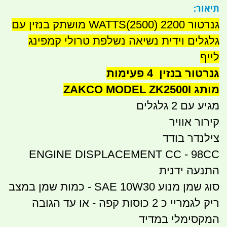
תיאור:
גנרטור 2200 (2500)WATTS מושתק בנזין עם
גלגלים וידית נשיאה נשלפת טרולי קמפינג
לייף
גנרטור בנזין 4 פעימות
מותג ZAKCO MODEL ZK2500I
מגיע עם 2 גלגלים
קירור אוויר
צילנדר בודד
ENGINE DISPLACEMENT CC - 98CC
התנעה ידנית
סוג שמן מנוע SAE 10W30 - כמות שמן במצב
ריק לגמריי כ 2 כוסות קפה - או עד הגובה
המקסימלי במדיד