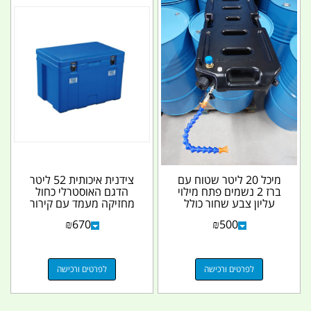
מיכל 20 ליטר שטוח עם
צידנית איכותית 52 ליטר
ברז 2 נשמים פתח מילוי
הדגם האוסטרלי כחול
עליון צבע שחור כולל
מחזיקה מעמד עם קירור
צינור חוליות...
כמה ימים קמפינג...
₪
670
₪
500
לפרטים ורכישה
לפרטים ורכישה