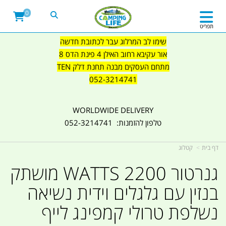
0
תפריט
שימו לב המרלוג עבר לכתובת חדשה
אור עקיבא רחוב האילן 4 פינת הדס 8
מתחם העסקים מבנה תחנת דלק TEN
052-3214741
WORLDWIDE DELIVERY
טלפון להזמנות: 052-3214741
דף בית
קטלוג
גנרטור 2200 WATTS מושתק
בנזין עם גלגלים וידית נשיאה
נשלפת טרולי קמפינג לייף