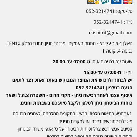
טל/פקס: 052-3214741
נייד : 052-3214741
efishitrit@gmail.com
האילן 4 אור עקיבא - מתחם העסקים ''מבנה'' חניון תחנת הדלק TEN10.
כניסה 4. קומה 1
שעות עבודה ימים א-ה:
מ-07:00 עד-20:00
יום- ו:
מ-07:00 עד-15:00
יש לבחור ולרכוש את המוצר המבוקש באתר ואחכ רצוי לתאם
הגעה בטלפון 052-3214741
איסוף עצמי לאחר רכישה ניתן - מקרי חרום - משטרה צ.ה.ל ושאר
כוחות הביטחון ניתן לטלפן ולקבל סיוע גם בשבתות וחגים.
נא להגיע בתיאום טלפוני מראש בתקופת המלחמה ולאחריה הכניסה
מוגבלת למורשים בלבד ואו למקרים חריגים
קניינים אנשי רכש צהל וכוחות הביטחון על כל אגפי משרד הביטחון
והחילות השונים כניסה תתאפשר בתיאום בטלפון