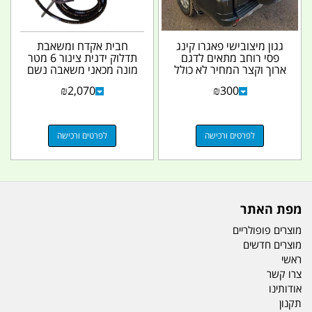
גגון מיצובישי פאגרו קינג
חבית אקדח ומשאבת
פסי רוחב מתאים לדגם
תדלוק ידנית צינור 6 מטר
ארוך וקצר המחיר לא כולל
מונה מכאני משאבה נשם
מיכל מים...
ופילטר סולר לתדלוק...
₪
2,070
₪
300
לפרטים ורכישה
לפרטים ורכישה
מפת האתר
מוצרים פופולריים
מוצרים חדשים
ראשי
צרו קשר
אודותינו
תקנון