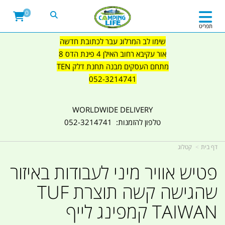
0
תפריט
שימו לב המרלוג עבר לכתובת חדשה
אור עקיבא רחוב האילן 4 פינת הדס 8
מתחם העסקים מבנה תחנת דלק TEN
052-3214741
WORLDWIDE DELIVERY
טלפון להזמנות: 052-3214741
דף בית
קטלוג
פטיש אוויר מיני לעבודות באיזור
שהגישה קשה תוצרת TUF
TAIWAN קמפינג לייף