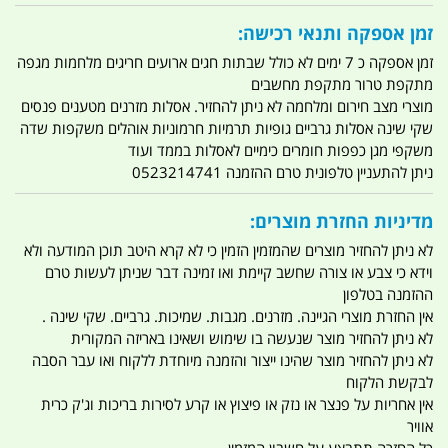
זמן אספקה ותנאי רכישה:
זמן אספקה כ 7 ימים לא כולל שבתות חגים ארועים חריגים מלחמות מגפה
מתקפת טרור מתקפת מחשבים
מוצרי מצב חירום ומלחמה לא ניתן להחזיר. אסלות מזרנים מטענים פנסים
שקי שינה אסלות גרביים גופיות תרמיות חרמוניות אוהלים משקפות שדה
משקפי מגן כפפות חומרים כימיים לאסלות בממד ועוד
ניתן להתעניין טלפונית טרם ההזמנה 0523214741
מדיניות החזרת מוצרים:
לא ניתן להחזיר מוצרים שהמזמין הזמין כי לא קרא היטב תוכן המודעה ולא
וידא כי צבע או צורה שחשב קיימת ואו זמינה דבר שניתן לעשות טרם
ההזמנה בטלפון
אין החזרת מוצרי הגיינה. מזרנים. מגבות. שמיכות. גרביים. שקי שינה .
לא ניתן להחזיר מוצר שנעשה בו שימוש ושאינו באריזה המקורית
לא ניתן להחזיר מוצר שהינו ייצור והזמנה מיוחדת ללקוח ואו עבר הסבה
לבקשת הלקוח
אין אחריות על פנצר או נזק או פיצוץ או קרע לסירות בריכות וג'ק כרית
אוויר
כל החזרה תתבצע על חשבון המזמין