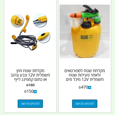
מקלחת שטח לספורטאים
מקלחת שטח חוץ
ולאחר פעילות שטח
חשמלית 12V צבע צהוב
חשמלית 12V מיכל מים
או כתום קמפינג לייף
צהוב 20 ליטר משולבת
₪
180
₪
470
עם...
₪
150
לפרטים ורכישה
לפרטים ורכישה