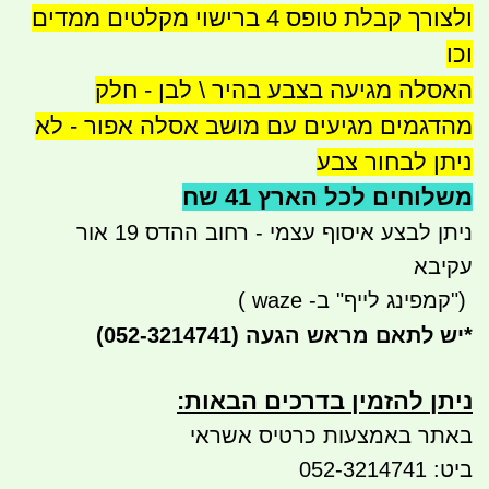
ולצורך קבלת טופס 4 ברישוי מקלטים ממדים
וכו
האסלה מגיעה בצבע בהיר \ לבן - חלק
מהדגמים מגיעים עם מושב אסלה אפור - לא
ניתן לבחור צבע
משלוחים לכל הארץ 41 שח
ניתן לבצע איסוף עצמי - רחוב ההדס 19 אור
עקיבא
")
קמפינג לייף" ב-
waze
)
*
יש לתאם מראש הגעה
(052-3214741)
ניתן להזמין בדרכים הבאות:​​
באתר באמצעות כרטיס אשראי
ביט: 052-3214741