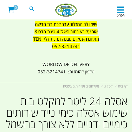
0
תפריט
שימו לב המרלוג עבר לכתובת חדשה
אור עקיבא רחוב האילן 4 פינת הדס 8
מתחם העסקים מבנה תחנת דלק TEN
052-3214741
WORLDWIDE DELIVERY
טלפון להזמנות: 052-3214741
דף בית
קטלוג
מקלחונים ושירותים בשטח
אסלה 24 ליטר למקלט בית
שימוש אסלה כימי נייד שירותים
כימיים ידניים ללא צורך בחשמל