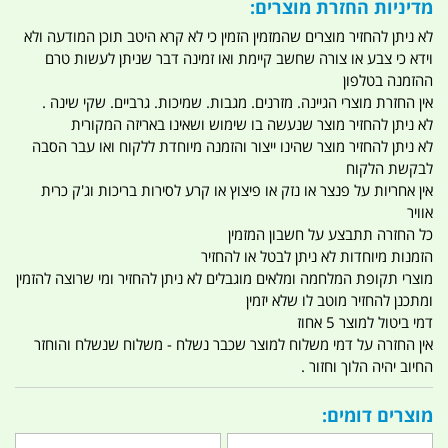
מדיניות החזרת מוצרים:
לא ניתן להחזיר מוצרים שהמזמין הזמין כי לא קרא היטב תוכן המודעה ולא
וידא כי צבע או צורה שחשב קיימת ואו זמינה דבר שניתן לעשות טרם
ההזמנה בטלפון
אין החזרת מוצרי הגיינה. מזרנים. מגבות. שמיכות. גרביים. שקי שינה .
לא ניתן להחזיר מוצר שנעשה בו שימוש ושאינו באריזה המקורית
לא ניתן להחזיר מוצר שהינו ייצור והזמנה מיוחדת ללקוח ואו עבר הסבה
לבקשת הלקוח
אין אחריות על פנצר או נזק או פיצוץ או קרע לסירות בריכות וג'ק כרית
אוויר
כל החזרה תתבצע על חשבון המזמין
הזמנות מיוחדות לא ניתן לבטל או להחזיר
מוצרי תקופת המלחמה ומלאים מוגבלים לא ניתן להחזיר ומי שרוצה להזמין
ומתכנן להחזיר מוטב לו שלא יזמין
דמי ביטול למוצר 5 אחוז
אין החזרה על דמי משלוח למוצר שכבר נשלח - משלוח שנשלח והוחזר
החיוב יהיה הלוך וחזור .
מוצרים דומים: