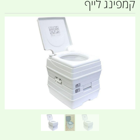
קמפינג לייף