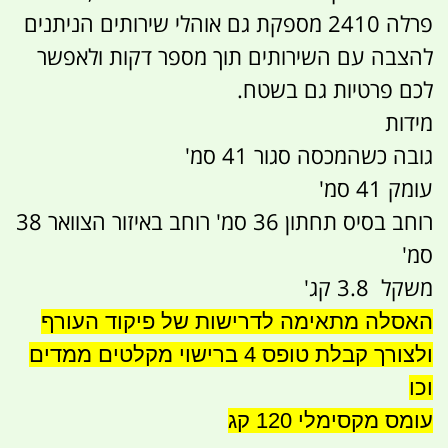
פרלה 2410 מספקת גם אוהלי שירותים הניתנים
להצבה עם השירותים תוך מספר דקות ולאפשר
לכם פרטיות גם בשטח.
מידות
גובה כשהמכסה סגור 41 סמ'
עומק 41 סמ'
רוחב בסיס תחתון 36 סמ' רוחב באיזור הצוואר 38
סמ'
משקל 3.8 קג'
האסלה מתאימה לדרישות של פיקוד העורף
ולצורך קבלת טופס 4 ברישוי מקלטים ממדים
וכו
עומס מקסימלי 120 קג