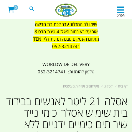
0
תפריט
שימו לב המרלוג עבר לכתובת חדשה
אור עקיבא רחוב האילן 4 פינת הדס 8
מתחם העסקים מבנה תחנת דלק TEN
052-3214741
WORLDWIDE DELIVERY
טלפון להזמנות: 052-3214741
דף בית
קטלוג
מקלחונים ושירותים בשטח
אסלה 21 ליטר לאנשים בבידוד
בית שימוש אסלה כימי נייד
שירותים כימיים ידניים ללא