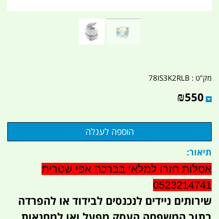
מק"ט :
78IS3K2RLB
₪
550
תיאור:
אסלות חזרו למלאי בברכה אפי שטרית
0523214741
שירותים ניידים לנכנסים לבידוד או להפרדה
בתוך המשפחה העסק מפעל ואו למחנאות