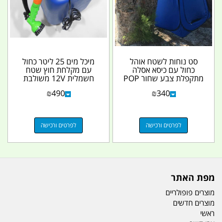
סט נוחות לשטח אוהל
מיכל מים 25 ליטר כחול
כחול עם כיסא אסלה
עם מקלחת חוץ שטח
מתקפלת צבע שחור POP
חשמלית 12V משולבת
UP קמפינג לייף
עם ברז לשטיפת ידיים...
₪
490
₪
340
לפרטים ורכישה
לפרטים ורכישה
מפת האתר
מוצרים פופולריים
מוצרים חדשים
ראשי