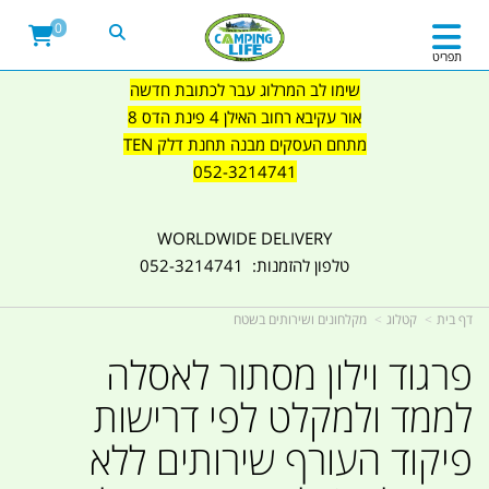
0
תפריט
שימו לב המרלוג עבר לכתובת חדשה
אור עקיבא רחוב האילן 4 פינת הדס 8
מתחם העסקים מבנה תחנת דלק TEN
052-3214741
WORLDWIDE DELIVERY
טלפון להזמנות: 052-3214741
דף בית
קטלוג
מקלחונים ושירותים בשטח
פרגוד וילון מסתור לאסלה
לממד ולמקלט לפי דרישות
פיקוד העורף שירותים ללא