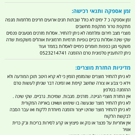
זמן אספקה ותנאי רכישה:
זמן אספקה כ 7 ימים לא כולל שבתות חגים ארועים חריגים מלחמות מגפה
מתקפת טרור מתקפת מחשבים
מוצרי מצב חירום ומלחמה לא ניתן להחזיר. אסלות מזרנים מטענים פנסים
שקי שינה אסלות גרביים גופיות תרמיות חרמוניות אוהלים משקפות שדה
משקפי מגן כפפות חומרים כימיים לאסלות בממד ועוד
ניתן להתעניין טלפונית טרם ההזמנה 0523214741
מדיניות החזרת מוצרים:
לא ניתן להחזיר מוצרים שהמזמין הזמין כי לא קרא היטב תוכן המודעה ולא
וידא כי צבע או צורה שחשב קיימת ואו זמינה דבר שניתן לעשות טרם
ההזמנה בטלפון
אין החזרת מוצרי הגיינה. מזרנים. מגבות. שמיכות. גרביים. שקי שינה .
לא ניתן להחזיר מוצר שנעשה בו שימוש ושאינו באריזה המקורית
לא ניתן להחזיר מוצר שהינו ייצור והזמנה מיוחדת ללקוח ואו עבר הסבה
לבקשת הלקוח
אין אחריות על פנצר או נזק או פיצוץ או קרע לסירות בריכות וג'ק כרית
אוויר