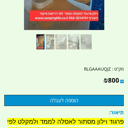
מק"ט :
RLGAAAUQJZ
₪
800
תיאור:
פרגוד וילון מסתור לאסלה לממד ולמקלט לפי