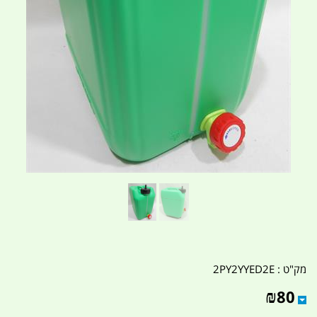
מק"ט :
2PY2YYED2E
₪
80