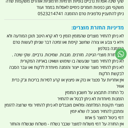
שקי שינה אסלות גרביים גופיות תרמיות חרמוניות אוהלים משקפות שדה
משקפי מגן כפפות חומרים כימיים לאסלות בממד ועוד
ניתן להתעניין טלפונית טרם ההזמנה 0523214741
מדיניות החזרת מוצרים:
לא ניתן להחזיר מוצרים שהמזמין הזמין כי לא קרא היטב תוכן המודעה ולא
וידא כי צבע או צורה שחשב קיימת ואו זמינה דבר שניתן לעשות טרם
ההזמנה בטלפון
אין החזרת מוצרי הגיינה. מזרנים. מגבות. שמיכות. גרביים. שקי שינה .
לא ניתן להחזיר מוצר שנעשה בו שימוש ושאינו באריזה המקורית
לא ניתן להחזיר מוצר שהינו ייצור והזמנה מיוחדת ללקוח ואו עבר הסבה
לבקשת הלקוח
אין אחריות על פנצר או נזק או פיצוץ או קרע לסירות בריכות וג'ק כרית
אוויר
כל החזרה תתבצע על חשבון המזמין
הזמנות מיוחדות לא ניתן לבטל או להחזיר
מוצרי תקופת המלחמה ומלאים מוגבלים לא ניתן להחזיר ומי שרוצה להזמין
ומתכנן להחזיר מוטב לו שלא יזמין
דמי ביטול למוצר 5 אחוז
אין החזרה על דמי משלוח למוצר שכבר נשלח - משלוח שנשלח והוחזר