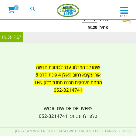
20LITRE WATER CONTAINER WITH TAP
0
CAMPINGLIFE ISRAEL קמפינג לייף
תפריט
כמות:
מחיר: ₪120
שימו לב המרלוג עבר לכתובת חדשה
אור עקיבא רחוב האילן 4 פינת הדס 8
מתחם העסקים מבנה תחנת דלק TEN
052-3214741
WORLDWIDE DELIVERY
טלפון להזמנות: 052-3214741
דף בית
JERRYCAN WATER TANKS ALSO WITH TAP AND FUEL TANKS