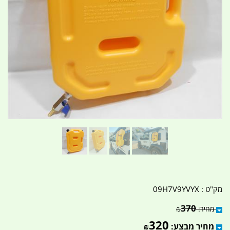
מק"ט :
09H7V9YVYX
370
מחיר:
₪
320
מחיר מבצע:
₪