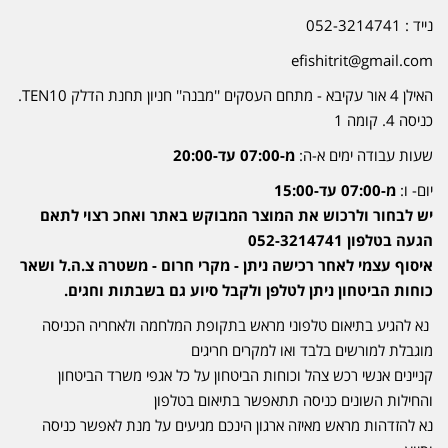
נייד : 052-3214741
efishitrit@gmail.com
האילן 4 אור עקיבא - מתחם העסקים ''מבנה'' חניון תחנת הדלק TEN10.
כניסה 4. קומה 1
שעות עבודה ימים א-ה:
מ-07:00 עד-20:00
יום- ו:
מ-07:00 עד-15:00
יש לבחור ולרכוש את המוצר המבוקש באתר ואחכ רצוי לתאם
הגעה בטלפון 052-3214741
איסוף עצמי לאחר רכישה ניתן - מקרי חרום - משטרה צ.ה.ל ושאר
כוחות הביטחון ניתן לטלפן ולקבל סיוע גם בשבתות וחגים.
נא להגיע בתיאום טלפוני מראש בתקופת המלחמה ולאחריה הכניסה
מוגבלת למורשים בלבד ואו למקרים חריגים
קניינים אנשי רכש צהל וכוחות הביטחון על כל אגפי משרד הביטחון
והחילות השונים כניסה תתאפשר בתיאום בטלפון
נא להזדהות מראש מאיזה ארגון הינכם מגיעים על מנת לאפשר כניסה