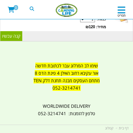
20LITRE WATER CONTAINER WITH TAP
0
CAMPINGLIFE ISRAEL קמפינג לייף
תפריט
כמות:
מחיר: ₪120
שימו לב המרלוג עבר לכתובת חדשה
אור עקיבא רחוב האילן 4 פינת הדס 8
מתחם העסקים מבנה תחנת דלק TEN
052-3214741
WORLDWIDE DELIVERY
טלפון להזמנות: 052-3214741
דף בית
קטלוג