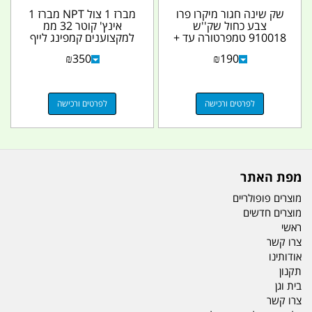
שק שינה חגור מיקרו פרו
מברז 1 צול NPT מברז 1
צבע כחול שק''ש
אינץ' קוטר 32 ממ
910018 טמפרטורה עד +
למקצוענים קמפינג לייף
5 מעלות
₪
350
₪
190
לפרטים ורכישה
לפרטים ורכישה
מפת האתר
מוצרים פופולריים
מוצרים חדשים
ראשי
צרו קשר
אודותינו
תקנון
בית וגן
צרו קשר