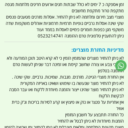
זמן אספקה כ 7 ימים לא כולל שבתות חגים ארועים חריגים מלחמות מגפה
מתקפת טרור מתקפת מחשבים
מוצרי מצב חירום ומלחמה לא ניתן להחזיר. אסלות מזרנים מטענים פנסים
שקי שינה אסלות גרביים גופיות תרמיות חרמוניות אוהלים משקפות שדה
משקפי מגן כפפות חומרים כימיים לאסלות בממד ועוד
ניתן להתעניין טלפונית טרם ההזמנה 0523214741
מדיניות החזרת מוצרים:
לא ניתן להחזיר מוצרים שהמזמין הזמין כי לא קרא היטב תוכן המודעה ולא
וידא כי צבע או צורה שחשב קיימת ואו זמינה דבר שניתן לעשות טרם
ההזמנה בטלפון
אין החזרת מוצרי הגיינה. מזרנים. מגבות. שמיכות. גרביים. שקי שינה .
לא ניתן להחזיר מוצר שנעשה בו שימוש ושאינו באריזה המקורית
לא ניתן להחזיר מוצר שהינו ייצור והזמנה מיוחדת ללקוח ואו עבר הסבה
לבקשת הלקוח
אין אחריות על פנצר או נזק או פיצוץ או קרע לסירות בריכות וג'ק כרית
אוויר
כל החזרה תתבצע על חשבון המזמין
הזמנות מיוחדות לא ניתן לבטל או להחזיר
מוצרי תקופת המלחמה ומלאים מוגבלים לא ניתן להחזיר ומי שרוצה להזמין