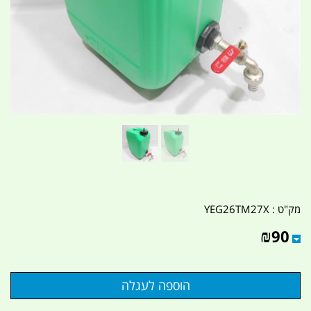
מק"ט :
YEG26TM27X
₪
90