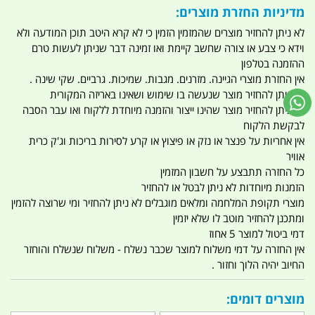
מדיניות החזרת מוצרים:
לא ניתן להחזיר מוצרים שהמזמין הזמין כי לא קרא היטב תוכן המודעה ולא
וידא כי צבע או צורה שחשב קיימת ואו זמינה דבר שניתן לעשות טרם
ההזמנה בטלפון
אין החזרת מוצרי הגיינה. מזרנים. מגבות. שמיכות. גרביים. שקי שינה .
לא ניתן להחזיר מוצר שנעשה בו שימוש ושאינו באריזה המקורית
לא ניתן להחזיר מוצר שהינו ייצור והזמנה מיוחדת ללקוח ואו עבר הסבה
לבקשת הלקוח
אין אחריות על פנצר או נזק או פיצוץ או קרע לסירות בריכות וג'ק כרית
אוויר
כל החזרה תתבצע על חשבון המזמין
הזמנות מיוחדות לא ניתן לבטל או להחזיר
מוצרי תקופת המלחמה ומלאים מוגבלים לא ניתן להחזיר ומי שרוצה להזמין
ומתכנן להחזיר מוטב לו שלא יזמין
דמי ביטול למוצר 5 אחוז
אין החזרה על דמי משלוח למוצר שכבר נשלח - משלוח שנשלח והוחזר
החיוב יהיה הלוך וחזור .
מוצרים דומים: