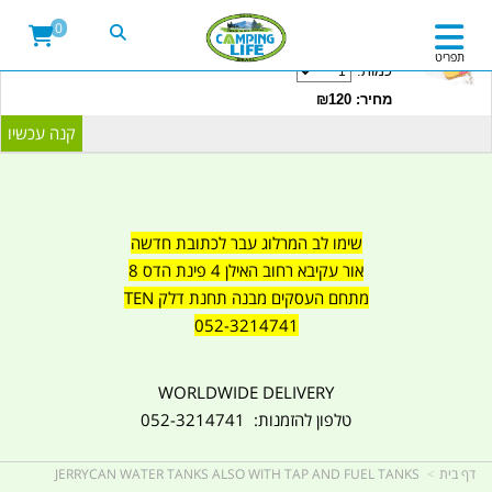
20LITRE WATER CONTAINER WITH TAP
0
CAMPINGLIFE ISRAEL קמפינג לייף
תפריט
כמות:
מחיר: ₪120
שימו לב המרלוג עבר לכתובת חדשה
אור עקיבא רחוב האילן 4 פינת הדס 8
מתחם העסקים מבנה תחנת דלק TEN
052-3214741
WORLDWIDE DELIVERY
טלפון להזמנות: 052-3214741
דף בית
JERRYCAN WATER TANKS ALSO WITH TAP AND FUEL TANKS