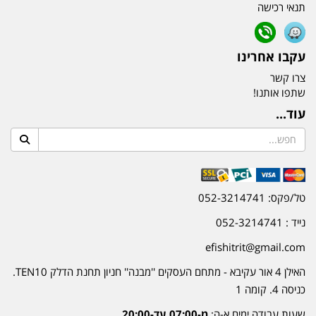
תנאי רכישה
עקבו אחרינו
צרו קשר
שתפו אותנו!
עוד...
טל/פקס: 052-3214741
נייד : 052-3214741
efishitrit@gmail.com
האילן 4 אור עקיבא - מתחם העסקים ''מבנה'' חניון תחנת הדלק TEN10.
כניסה 4. קומה 1
שעות עבודה ימים א-ה:
מ-07:00 עד-20:00