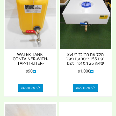
מיכל עם ברז כדורי 4\3
WATER-TANK-
נפח 156 ליטר עם ניפל
CONTAINER-WITH-
יציאה 26 ממ זכר ונשם
TAP-11-LITER-
כפול במכסה עליון...
YELLOW-
₪
90
₪
1,000
CAMPINGLIFE
לפרטים ורכישה
לפרטים ורכישה