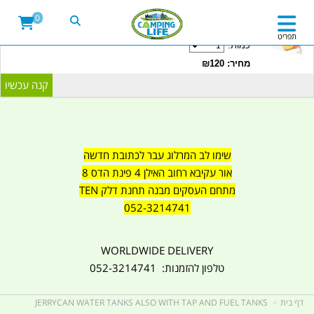
20LITRE WATER CONTAINER WITH TAP
0
CAMPINGLIFE ISRAEL קמפינג לייף
תפריט
כמות:
מחיר: ₪120
שימו לב המרלוג עבר לכתובת חדשה
אור עקיבא רחוב האילן 4 פינת הדס 8
מתחם העסקים מבנה תחנת דלק TEN
052-3214741
WORLDWIDE DELIVERY
טלפון להזמנות: 052-3214741
דף בית
JERRYCAN WATER TANKS ALSO WITH TAP AND FUEL TANKS