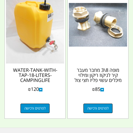
מופה 8\3 מחבר מעבר
WATER-TANK-WITH-
קיר לניקוז ריקון ומילוי
TAP-18-LITERS-
מיכלים עשוי פליז חצי צול
CAMPINGLIFE
ואום נעילה...
₪
120
₪
85
לפרטים ורכישה
לפרטים ורכישה