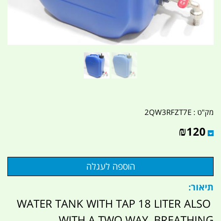
מק"ט :
2QW3RFZT7E
₪
120
תיאור:
WATER TANK WITH TAP 18 LITER ALSO
WITH A TWO WAY BREATHING