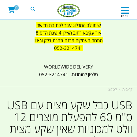
0
תפריט
שימו לב המרלוג עבר לכתובת חדשה
אור עקיבא רחוב האילן 4 פינת הדס 8
מתחם העסקים מבנה תחנת דלק TEN
052-3214741
WORLDWIDE DELIVERY
טלפון להזמנות: 052-3214741
דף בית
קטלוג
USB כבל שקע מצית עם USB
ס''מ 60 להפעלת מוצרים 12
וולט למכוניות שאין שקע מצית