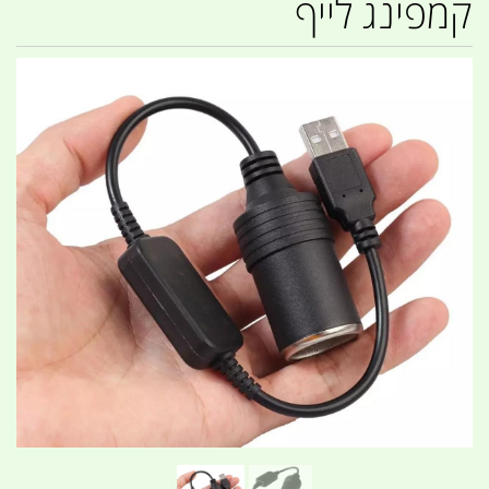
קמפינג לייף