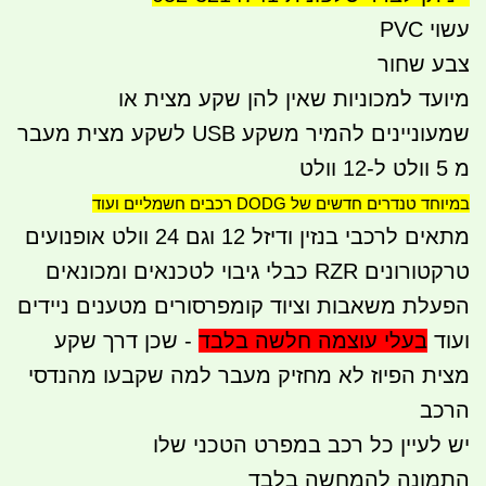
עשוי PVC
צבע שחור
מיועד למכוניות שאין להן שקע מצית או
שמעוניינים להמיר משקע USB לשקע מצית מעבר
מ 5 וולט ל-12 וולט
במיוחד טנדרים חדשים של DODG רכבים חשמליים ועוד
מתאים לרכבי בנזין ודיזל 12 וגם 24 וולט אופנועים
טרקטורונים RZR כבלי גיבוי לטכנאים ומכונאים
הפעלת משאבות וציוד קומפרסורים מטענים ניידים
ועוד
בעלי עוצמה חלשה בלבד
- שכן דרך שקע
מצית הפיוז לא מחזיק מעבר למה שקבעו מהנדסי
הרכב
יש לעיין כל רכב במפרט הטכני שלו
התמונה להמחשה בלבד