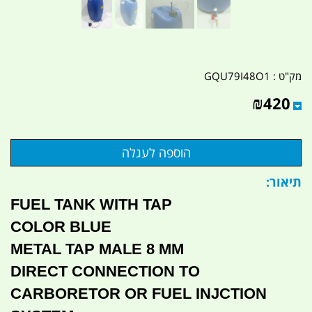
מק"ט :
GQU79I48O1
₪
420
תיאור:
FUEL TANK WITH TAP
COLOR BLUE
METAL TAP MALE 8 MM
DIRECT CONNECTION TO
CARBORETOR OR FUEL INJCTION