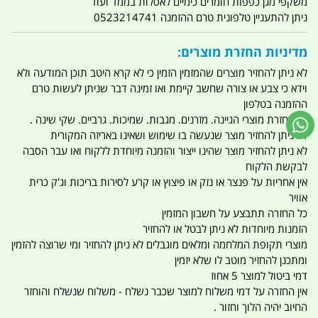
משקפי מגן כפפות חומרים כימיים לאסלות בממד ועוד
ניתן להתעניין טלפונית טרם ההזמנה 0523214741
מדיניות החזרת מוצרים:
לא ניתן להחזיר מוצרים שהמזמין הזמין כי לא קרא היטב תוכן המודעה ולא
וידא כי צבע או צורה שחשב קיימת ואו זמינה דבר שניתן לעשות טרם
ההזמנה בטלפון
אין החזרת מוצרי הגיינה. מזרנים. מגבות. שמיכות. גרביים. שקי שינה .
לא ניתן להחזיר מוצר שנעשה בו שימוש ושאינו באריזה המקורית
לא ניתן להחזיר מוצר שהינו ייצור והזמנה מיוחדת ללקוח ואו עבר הסבה
לבקשת הלקוח
אין אחריות על פנצר או נזק או פיצוץ או קרע לסירות בריכות וג'ק כרית
אוויר
כל החזרה תתבצע על חשבון המזמין
הזמנות מיוחדות לא ניתן לבטל או להחזיר
מוצרי תקופת המלחמה ומלאים מוגבלים לא ניתן להחזיר ומי שרוצה להזמין
ומתכנן להחזיר מוטב לו שלא יזמין
דמי ביטול למוצר 5 אחוז
אין החזרה על דמי משלוח למוצר שכבר נשלח - משלוח שנשלח והוחזר
החיוב יהיה הלוך וחזור .