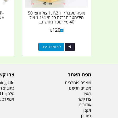
מופה מעבר קיר 2\1.1 צול וחצי 50
P-
מילימטר הברגה פנימי 4\1.1 צול
UE
40 מילימטר נחושת...
₪
120
לפרטים ורכישה
מפת האתר
צרו קש
מוצרים פופולריים
ing Life
מוצרים חדשים
כתובת: הדס 19 או
ראשי
טלפון:
41
צרו קשר
תנאי רכי
אודותינו
תקנון
בית וגן