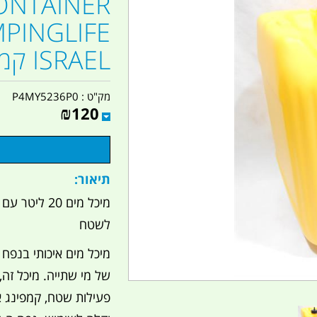
ONTAINER
MPINGLIFE
ISRAEL קמפינג לייף
מק"ט :
P4MY5236P0
₪
120
תיאור:
מיכל מים 20 
לשטח
של מי שתייה. מיכל זה,
פעילות שטח, קמפינג א