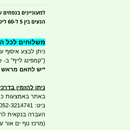
למעוניינים בנפחים ש
הנעים בין 5 ל-60 ליטר.
משלוחים לכל הארץ 
ניתן לבצע איסוף עצמי - 
("קמפינג לייף" ב- waze)
*
יש לתאם מראש 
ניתן להזמין בדרכ
באתר באמצעות כר
ביט: 052-3214741 PAY BOX
העברה בנקאית לח
(מרכז נוף ים אור ע