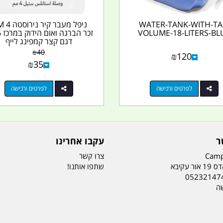
WATER-TANK-WITH-TA
ניפל מעב
VOLUME-18-LITERS-BL
דגם קצר קמפינג לייף
₪
40
₪
120
₪
35
לפרטים ורכישה
לפרטים ורכישה
ר
עקבו אחרינו
Camp
צרו קשר
ר עקיבא
שתפו אותנו!
05232147
שה