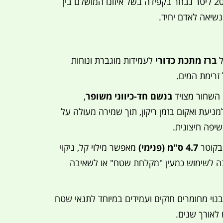
וקלה לשימוש. נפח ה-20 ליטר נבחר בקפידה בשל איזונו המושלם בין
נשיאה לאדם יחיד.
ל
ברז מתכת כדורי
לעמידות מוגברת ונוחות
זרימת המים.
השחור מצויד
בנשם חד-כיווני משופר
,
ניעת ואקום בזמן ריקון, תוך שמירה מעולה על
שיפה חיצונית.
בקוטר
4.7 ס"מ (פנימי)
מאפשר מילוי קל, ניקוי
ה לשימוש כמעין "מקלחת שטח" או לשאיבה
נוי מחומרים חזקים ועמידים במיוחד לתנאי שטח
לאורך שנים.