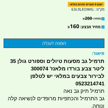
ישנם 9 מוצרים זמינים במלאי.
מק"ט :
63L9LEOIMG
200
מחיר:
₪
160
מחיר מבצע:
₪
תיאור:
תרמיל גב מסעות טיולים וספורט גולן 35
ליטר צבע בורדו מלאנז' 300074
לבירור צבעים במלאי יש לטלפן
0523214741
תרמיל תיק גב נאה
גב התרמיל והכתפיות מרופדים לנשיאה קלה
ונוחה.