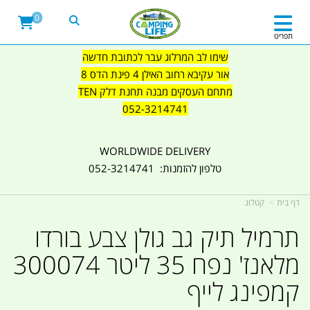
0
תפריט
שימו לב המרלוג עבר לכתובת חדשה
אור עקיבא רחוב האילן 4 פינת הדס 8
מתחם העסקים מבנה תחנת דלק TEN
052-3214741
WORLDWIDE DELIVERY
טלפון להזמנות: 052-3214741
דף בית
קטלוג
תרמיל תיק גב גולן צבע בורדו
מלאנז' נפח 35 ליטר 300074
קמפינג לייף