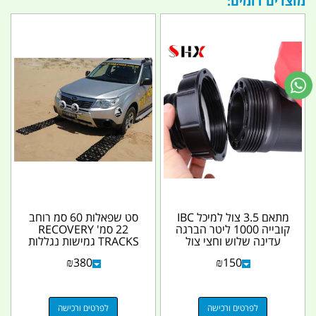
מוצרים דומים:
מתאם 3.5 צול למיכל IBC
סט שפאלות 60 סמ רוחב
קובייה 1000 ליטר הברגה
22 סמ' RECOVERY
עדינה שלוש וחצי צול
TRACKS גמישות נגללות
נקבה נגדי 2...
כמו זחל של טנק
₪
380
₪
150
לפרטים ורכישה
לפרטים ורכישה