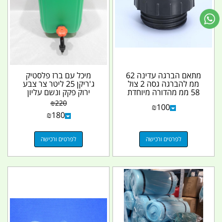
מתאם הברגה עדינה 62
מיכל עם ברז פלסטיק
ממ להברגה גסה 2 צול
ג'ריקן 25 ליטר צר צבע
58 ממ מהדורה מיוחדת
ירוק פקק ונשם עליון
IBC קמפינג לייף
מתאים למי שתייה...
₪
220
₪
100
₪
180
לפרטים ורכישה
לפרטים ורכישה