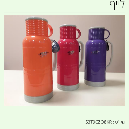
לייף
מק"ט :
S3T9CZO8KR