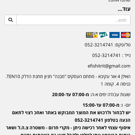
עוד...
טל/פקס: 052-3214741
נייד : 052-3214741
efishitrit@gmail.com
האילן 4 אור עקיבא - מתחם העסקים ''מבנה'' חניון תחנת הדלק TEN10.
כניסה 4. קומה 1
שעות עבודה ימים א-ה:
מ-07:00 עד-20:00
יום- ו:
מ-07:00 עד-15:00
יש לבחור ולרכוש את המוצר המבוקש באתר ואחכ רצוי לתאם
הגעה בטלפון 052-3214741
איסוף עצמי לאחר רכישה ניתן - מקרי חרום - משטרה צ.ה.ל ושאר
כוחות הביטחון ניתן לטלפן ולקבל סיוע גם בשבתות וחגים.