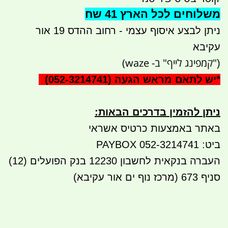
משלוחים לכל הארץ 41 שח
ניתן לבצע איסוף עצמי - רחוב ההדס 19 אור
עקיבא
"קמפינג לייף" ב- waze)
(
*
יש לתאם מראש הגעה
(052-3214741)
ניתן להזמין בדרכים הבאות
:
באתר באמצעות כרטיס אשראי
ביט: 052-3214741 PAYBOX
העברה בנקא
ית לחשבון 12230 בנק הפועלים (12)
סניף 673 (מרכז נוף ים אור עקיבא)