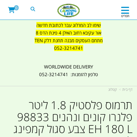
0
תפריט
שימו לב המרלוג עבר לכתובת חדשה
אור עקיבא רחוב האילן 4 פינת הדס 8
מתחם העסקים מבנה תחנת דלק TEN
052-3214741
WORLDWIDE DELIVERY
טלפון להזמנות: 052-3214741
דף בית
קטלוג
תרמוס פלסטיק 1.8 ליטר
פלנרו קונים ונהנים 98833
EH 180 L צבע סגול קמפינג