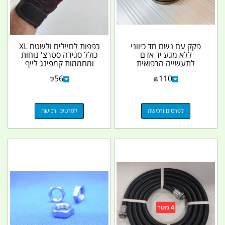
פקק עם נשם חד כיווני
כפפות לחיילים ולשטח XL
ללא מגע יד אדם
כולל סגירה סטרצ' נוחות
לתעשייה הרפואית
ומחממות קמפינג לייף
הביטחונית והאזרחית
₪
56
₪
110
קמפינג...
לפרטים ורכישה
לפרטים ורכישה