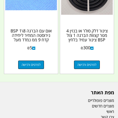
צינור דלק סולר או בנזין 4
אום עם הברגה 8\1 BSP
מטר קצוות הברגה 1 צול
נירוסטה המחיר ליחידה
BSP צינור עמיד בלחץ
קדח 9 ממ נמדד מעל
קמפינג לייף
ההברגה קמפינג לייף
₪
5
₪
300
לפרטים ורכישה
לפרטים ורכישה
מפת האתר
מוצרים פופולריים
מוצרים חדשים
ראשי
צרו קשר