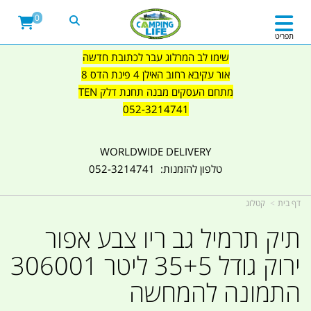
0
תפריט
שימו לב המרלוג עבר לכתובת חדשה
אור עקיבא רחוב האילן 4 פינת הדס 8
מתחם העסקים מבנה תחנת דלק TEN
052-3214741
WORLDWIDE DELIVERY
טלפון להזמנות: 052-3214741
דף בית
קטלוג
תיק תרמיל גב ריו צבע אפור
ירוק גודל 35+5 ליטר 306001
התמונה להמחשה