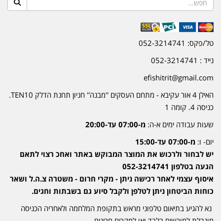
טל/פקס: 052-3214741
נייד : 052-3214741
efishitrit@gmail.com
האילן 4 אור עקיבא - מתחם העסקים ''מבנה'' חניון תחנת הדלק TEN10.
כניסה 4. קומה 1
שעות עבודה ימים א-ה:
מ-07:00 עד-20:00
יום- ו:
מ-07:00 עד-15:00
יש לבחור ולרכוש את המוצר המבוקש באתר ואחכ רצוי לתאם
הגעה בטלפון 052-3214741
איסוף עצמי לאחר רכישה ניתן - מקרי חרום - משטרה צ.ה.ל ושאר
כוחות הביטחון ניתן לטלפן ולקבל סיוע גם בשבתות וחגים.
נא להגיע בתיאום טלפוני מראש בתקופת המלחמה ולאחריה הכניסה
מוגבלת למורשים בלבד ואו למקרים חריגים