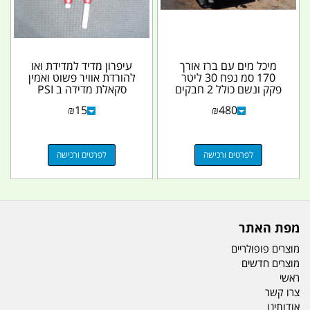
מיכל מים עם ברז אורך
עיפרון מדיד למדידת ואו
170 סמ נפח 30 ליטר
להורדת אוויר פשוט ואמין
פקק ונשם כולל 2 חבקים
סקאלת מדידה ב PSI
מתכת מעוצבים עם...
BAR OR KPA...
₪
15
₪
480
לפרטים ורכישה
לפרטים ורכישה
מפת האתר
מוצרים פופולריים
מוצרים חדשים
ראשי
צרו קשר
אודותינו