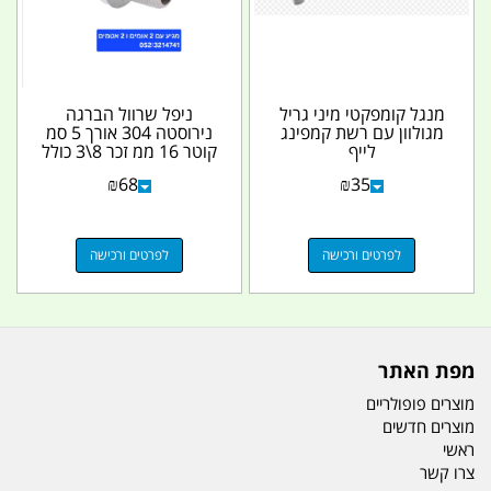
מנגל קומפקטי מיני גריל
ניפל שרוול הברגה
מגולוון עם רשת קמפינג
נירוסטה 304 אורך 5 סמ
לייף
קוטר 16 ממ זכר 8\3 כולל
2 אומים ו 2 אטמים...
₪
68
₪
35
לפרטים ורכישה
לפרטים ורכישה
מפת האתר
מוצרים פופולריים
מוצרים חדשים
ראשי
צרו קשר