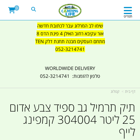
0
תפריט
שימו לב המרלוג עבר לכתובת חדשה
אור עקיבא רחוב האילן 4 פינת הדס 8
מתחם העסקים מבנה תחנת דלק TEN
052-3214741
WORLDWIDE DELIVERY
טלפון להזמנות: 052-3214741
דף בית
קטלוג
תיק תרמיל גב ספיד צבע אדום
25 ליטר 304004 קמפינג
לייף