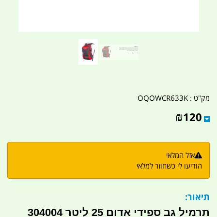
מק"ט :
OQOWCR633K
₪
120
אזל המלאי
הודיעו לי כשחוזר למלאי
תיאור:
תרמיל גב ספידי אדום 25 ליטר 304004