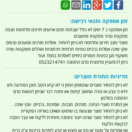
זמן אספקה ותנאי רכישה:
זמן אספקה כ 7 ימים לא כולל שבתות חגים ארועים חריגים מלחמות מגפה
מתקפת טרור מתקפת מחשבים
מוצרי מצב חירום ומלחמה לא ניתן להחזיר. אסלות מזרנים מטענים פנסים
שקי שינה אסלות גרביים גופיות תרמיות חרמוניות אוהלים משקפות שדה
משקפי מגן כפפות חומרים כימיים לאסלות בממד ועוד
ניתן להתעניין טלפונית טרם ההזמנה 0523214741
מדיניות החזרת מוצרים:
לא ניתן להחזיר מוצרים שהמזמין הזמין כי לא קרא היטב תוכן המודעה ולא
וידא כי צבע או צורה שחשב קיימת ואו זמינה דבר שניתן לעשות טרם
ההזמנה בטלפון
אין החזרת מוצרי הגיינה. מזרנים. מגבות. שמיכות. גרביים. שקי שינה .
לא ניתן להחזיר מוצר שנעשה בו שימוש ושאינו באריזה המקורית
לא ניתן להחזיר מוצר שהינו ייצור והזמנה מיוחדת ללקוח ואו עבר הסבה
לבקשת הלקוח
אין אחריות על פנצר או נזק או פיצוץ או קרע לסירות בריכות וג'ק כרית