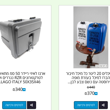
2 מיכלים 20 ליטר כל מיכל חיבור
ארגז לאיזי ריידר 50 סמ
ברז למיכל בעזרת מופה
לטרקטורונים RZR נגררי
רוסטה עם נשם צבע לבן...
LAGO ITALY 50X35X46...
₪
440
₪
340
₪
370
לפרטים ורכישה
לפרטים ורכישה