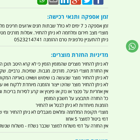
זמן אספקה ותנאי רכישה:
זמן אספקה כ 7 ימים לא כולל שבתות חגים ארועים חריגים מלחמות מגפה מתקפת טרור מתקפת מחשבים
מוצרי מצב חירום ומלחמה לא ניתן להחזיר. אסלות מזרנים מ
ניתן להתעניין טלפונית טרם ההזמנה 0523214741
מדיניות החזרת מוצרים:
לא ניתן להחזיר מוצרים שהמזמין הזמין כי לא קרא היטב תוכן
אין החזרת מוצרי הגיינה. מזרנים. מגבות. שמיכות. גרביים. שקי
לא ניתן להחזיר מוצר שנעשה בו שימוש ושאינו באריזה המקור
לא ניתן להחזיר מוצר שהינו ייצור והזמנה מיוחדת ללקוח וא
אין אחריות על פנצר או נזק או פיצוץ או קרע לסירות בריכות וג'
כל החזרה תתבצע על חשבון המזמין
הזמנות מיוחדות לא ניתן לבטל או להחזיר
מוצרי תקופת המלחמה ומלאים מוגבלים לא ניתן להחזיר ומי שרו
דמי ביטול למוצר 5 אחוז
אין החזרה על דמי משלוח למוצר שכבר נשלח - משלוח שנשלח ו