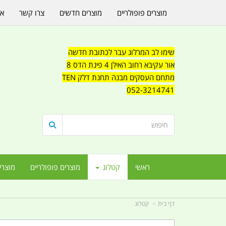
מוצרים פופולריים
מוצרים חדשים
צרו קשר
או
שימו לב המרלוג עבר לכתובת חדשה
אור עקיבא רחוב האילן 4 פינת הדס 8
מתחם העסקים מבנה תחנת דלק TEN
052-3214741
ראשי
קטלוג
מוצרים פופולריים
מוצרי
דף בית
קטלוג