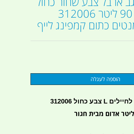
גב ארבל צבע שחור כחול
מלאנז' גודל 90 ליטר 312006
טים כתום קמפינג לייף
בע כחול 312006