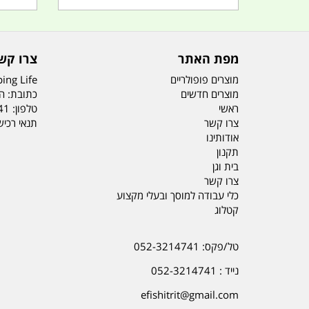
מפת האתר
צרו קש
מוצרים פופולריים
ing Life
מוצרים חדשים
כתובת: הדס 19 או
ראשי
טלפון:
41
צרו קשר
תנאי רכי
אודותינו
תקנון
בית וגן
צרו קשר
כלי עבודה למוסך ובעלי מקצוע
קטלוג
טל/פקס: 052-3214741
נייד : 052-3214741
efishitrit@gmail.com