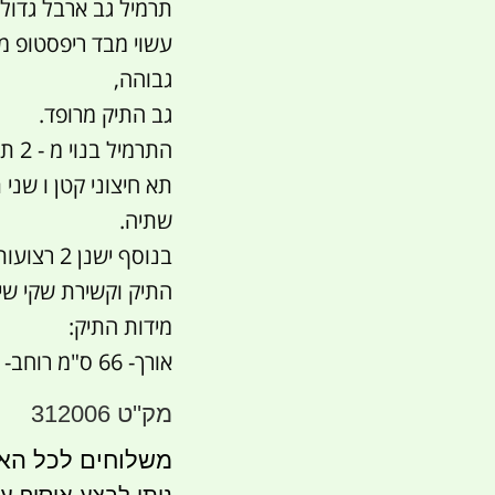
תרמיל גב ארבל גדול בעל 
עשוי מבד ריפסטופ מ
גבוהה,
גב התיק מרופד.
התרמיל בנוי מ - 2 תאים עיקריים,
תא חיצוני קטן ו שני
שתיה.
בנוסף יש
התיק וקשירת שקי ש
מידות התיק:
אורך- 66 ס"מ רוחב- 37 ס"מ עומק - 24 ס"מ
מק''ט 312006
משלוחים לכל הארץ 41