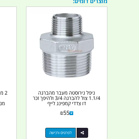
מוצרים דומים:
ניפל נירוסטה מעבר מהברגה
1.1/4 צול להברגה 3/4 ולהיפך זכר
ה
דו צדדי קמפינג לייף
מני
₪
55
לפרטים ורכישה