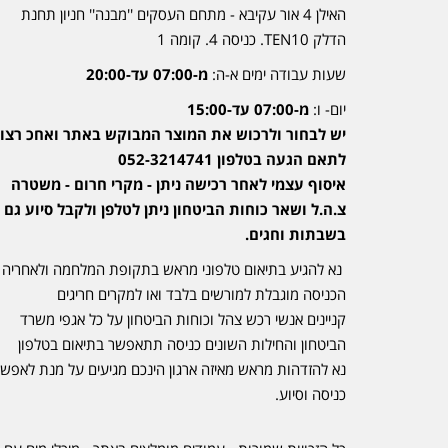
האילן 4 אור עקיבא - מתחם העסקים ''מבנה'' חניון תחנת
הדלק TEN10. כניסה 4. קומה 1
שעות עבודה ימים א-ה:
מ-07:00 עד-20:00
יום- ו:
מ-07:00 עד-15:00
יש לבחור ולרכוש את המוצר המבוקש באתר ואחכ רצוי
לתאם הגעה בטלפון 052-3214741
איסוף עצמי לאחר רכישה ניתן - מקרי חרום - משטרה
צ.ה.ל ושאר כוחות הביטחון ניתן לטלפן ולקבל סיוע גם
בשבתות וחגים.
נא להגיע בתיאום טלפוני מראש בתקופת המלחמה ולאחריה
הכניסה מוגבלת למורשים בלבד ואו למקרים חריגים
קניינים אנשי רכש צהל וכוחות הביטחון על כל אגפי משרד
הביטחון והחילות השונים כניסה תתאפשר בתיאום בטלפון
נא להזדהות מראש מאיזה ארגון הינכם מגיעים על מנת לאפש
כניסה וסיוע.