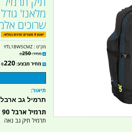
תיק תרמיל 
שרוכים אלמנ
ישנם 9 מוצרים זמינים במלאי.
מק"ט :
YTL1BW5CMZ
250
מחיר:
₪
220
מחיר מבצע:
₪
תיאור:
תרמיל גב ארבל לחיילים L צ
תרמיל ארבל 90 ליטר אדום מבית חגור
תרמיל תיק גב נאה