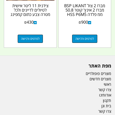
מברז 2 צול BSP LIKANT
צידנית 11 ליטר אישית
מברז 2 אינץ' קוטר 50.8
לטיולים לדייגים ולכל
ממ פלדה HSS P6M5
מטרה צבע כתום קמפינג
למקצוענים משקל...
לייף
₪
430
₪
900
לפרטים ורכישה
לפרטים ורכישה
מפת האתר
מוצרים פופולריים
מוצרים חדשים
ראשי
צרו קשר
אודותינו
תקנון
בית וגן
צרו קשר