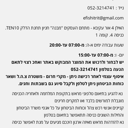
נייד : 052-3214741
efishitrit@gmail.com
האילן 4 אור עקיבא - מתחם העסקים ''מבנה'' חניון תחנת הדלק TEN10.
כניסה 4. קומה 1
שעות עבודה ימים א-ה:
מ-07:00 עד-20:00
יום- ו:
מ-07:00 עד-15:00
יש לבחור ולרכוש את המוצר המבוקש באתר ואחכ רצוי לתאם
הגעה בטלפון 052-3214741
איסוף עצמי לאחר רכישה ניתן - מקרי חרום - משטרה צ.ה.ל ושאר
כוחות הביטחון ניתן לטלפן ולקבל סיוע גם בשבתות וחגים.
נא להגיע בתיאום טלפוני מראש בתקופת המלחמה ולאחריה הכניסה
מוגבלת למורשים בלבד ואו למקרים חריגים
קניינים אנשי רכש צהל וכוחות הביטחון על כל אגפי משרד הביטחון
והחילות השונים כניסה תתאפשר בתיאום בטלפון
נא להזדהות מראש מאיזה ארגון הינכם מגיעים על מנת לאפשר כניסה