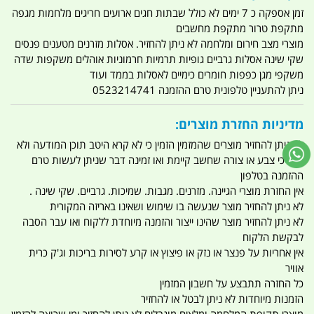
זמן אספקה כ 7 ימים לא כולל שבתות חגים ארועים חריגים מלחמות מגפה
מתקפת טרור מתקפת מחשבים
מוצרי מצב חירום ומלחמה לא ניתן להחזיר. אסלות מזרנים מטענים פנסים
שקי שינה אסלות גרביים גופיות תרמיות חרמוניות אוהלים משקפות שדה
משקפי מגן כפפות חומרים כימיים לאסלות בממד ועוד
ניתן להתעניין טלפונית טרם ההזמנה 0523214741
מדיניות החזרת מוצרים:
לא ניתן להחזיר מוצרים שהמזמין הזמין כי לא קרא היטב תוכן המודעה ולא
וידא כי צבע או צורה שחשב קיימת ואו זמינה דבר שניתן לעשות טרם
ההזמנה בטלפון
אין החזרת מוצרי הגיינה. מזרנים. מגבות. שמיכות. גרביים. שקי שינה .
לא ניתן להחזיר מוצר שנעשה בו שימוש ושאינו באריזה המקורית
לא ניתן להחזיר מוצר שהינו ייצור והזמנה מיוחדת ללקוח ואו עבר הסבה
לבקשת הלקוח
אין אחריות על פנצר או נזק או פיצוץ או קרע לסירות בריכות וג'ק כרית
אוויר
כל החזרה תתבצע על חשבון המזמין
הזמנות מיוחדות לא ניתן לבטל או להחזיר
מוצרי תקופת המלחמה ומלאים מוגבלים לא ניתן להחזיר ומי שרוצה להזמין