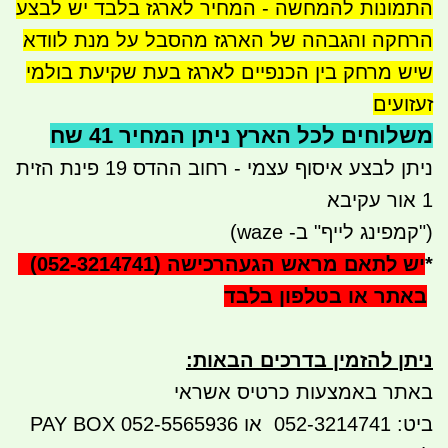
התמונות להמחשה - המחיר לארגז בלבד יש לבצע
הרחקה והגבהה של הארגז מהסבל על מנת לוודא
שיש מרחק בין הכנפיים לארגז בעת שקיעת בולמי
זעזועים
משלוחים לכל הארץ ניתן המחיר 41 שח
ניתן לבצע איסוף עצמי - רחוב ההדס 19 פינת הזית
1 אור עקיבא
("קמפינג לייף" ב- waze)
*
יש לתאם מראש הגעה
(052-3214741) רכישה
באתר או בטלפון בלבד
ניתן להזמין בדרכים הבאות
:
באתר באמצעות כרטיס אשראי
ביט: 052-3214741 או 052-5565936 PAY BOX