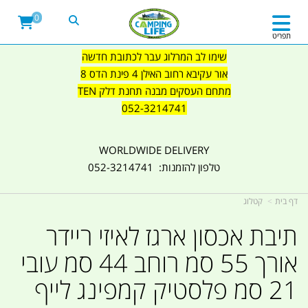
0
תפריט
שימו לב המרלוג עבר לכתובת חדשה
אור עקיבא רחוב האילן 4 פינת הדס 8
מתחם העסקים מבנה תחנת דלק TEN
052-3214741
WORLDWIDE DELIVERY
טלפון להזמנות: 052-3214741
דף בית
קטלוג
תיבת אכסון ארגז לאיזי ריידר
אורך 55 סמ רוחב 44 סמ עובי
21 סמ פלסטיק קמפינג לייף